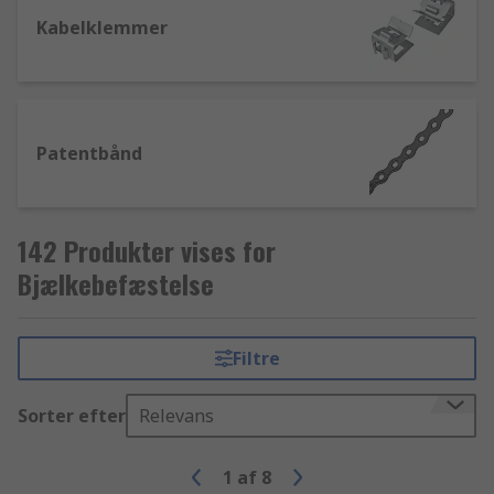
Kabelklemmer
Patentbånd
142 Produkter vises for
Bjælkebefæstelse
Filtre
Sorter efter
Relevans
1
af
8