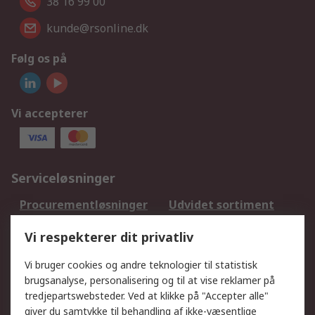
38 16 99 00
kunde@rsonline.dk
Følg os på
Vi accepterer
Serviceløsninger
Procurementløsninger
Udvidet sortiment
Kalibrering
Olietest og -analyse
Vi respekterer dit privatliv
DesignSpark
Teknisk Support
Dit lokale salgsteam
Eksportløsninger
Vi bruger cookies og andre teknologier til statistisk
brugsanalyse, personalisering og til at vise reklamer på
tredjepartswebsteder. Ved at klikke på "Accepter alle"
Support
giver du samtykke til behandling af ikke-væsentlige