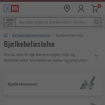
0
MPN
/
Befæstelseselementer
/
Bjælkebefæstelse
Bjælkebefæstelse
Om du skal bruge bærestropper, clips og
klemmer eller konnektorer, bøjler og produkter
til opspænding, så har vi det hele. Du kan vælge
kvalitetsprodukter fra et uovertruffent udvalg -
mange i vores eget RS Pro så du kan reducere
omkostningerne uden at gå på kompromis med
Bjælkeklemmer
kvaliteten.