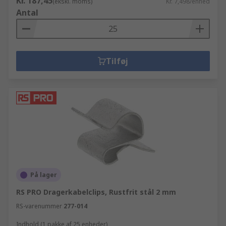
Kr. 187,45
(ekskl. moms)
Kr. 7,498/enhed
Antal
Tilføj
På lager
RS PRO Dragerkabelclips, Rustfrit stål 2 mm
RS-varenummer
277-014
Indhold (1 pakke af 25 enheder)