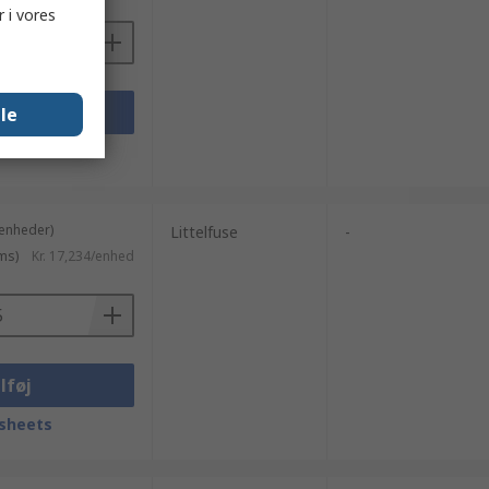
 i vores
lføj
lle
sheets
 enheder)
Littelfuse
-
ms)
Kr. 17,234/enhed
lføj
sheets