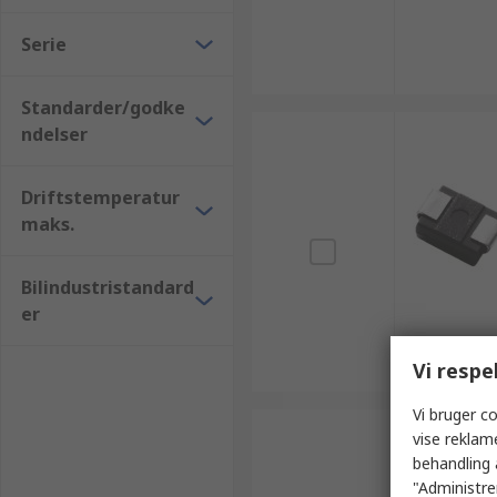
Serie
Standarder/godke
ndelser
Driftstemperatur
maks.
Bilindustristandard
er
Vi respe
Vi bruger co
vise reklam
behandling 
"Administrer