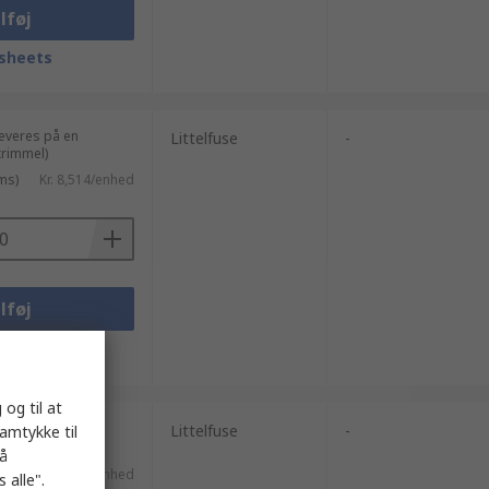
lføj
sheets
leveres på en
Littelfuse
-
rimmel)
ms)
Kr. 8,514/enhed
lføj
sheets
 og til at
00 enheder)
Littelfuse
-
samtykke til
på
l. moms)
Kr. 8,09/enhed
 alle".