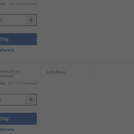
ms)
Kr. 8,922/enhed
lføj
sheets
veres på en
Littelfuse
-
rimmel)
ms)
Kr. 17,234/enhed
lføj
sheets