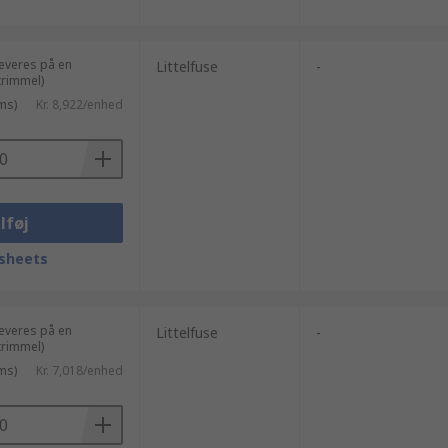
leveres på en
Littelfuse
-
rimmel)
ms)
Kr. 8,922/enhed
lføj
sheets
leveres på en
Littelfuse
-
rimmel)
ms)
Kr. 7,018/enhed