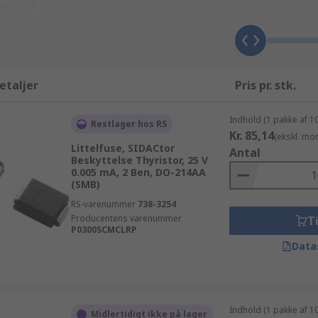
p til dine produkter, står vores tekniske team klar til at hj
du gøre brug af vores dag-til-dag leveringsservice på tusindv
halvledere produkter i et større parti (bestillinger på mere 
n forvente teknisk support fra vore tekniske eksperter angåe
r kvalitetsbevidst.
etaljer
Pris pr. stk.
Indhold (1 pakke af 1
Restlager hos RS
Kr. 85,14
(ekskl. mo
Littelfuse, SIDACtor
Antal
Beskyttelse Thyristor, 25 V
0.005 mA, 2 Ben, DO-214AA
(SMB)
RS-varenummer
738-3254
Producentens varenummer
Ti
P0300SCMCLRP
Data
Indhold (1 pakke af 1
Midlertidigt ikke på lager