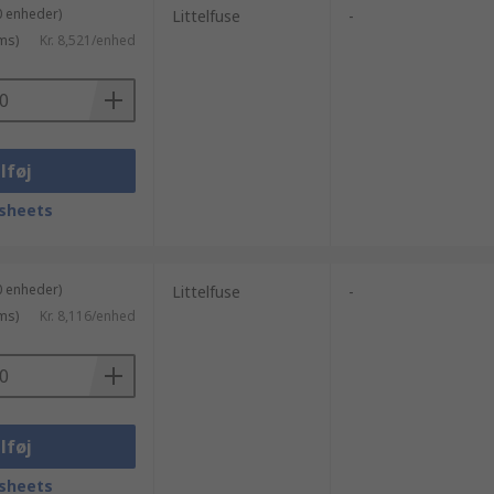
0 enheder)
Littelfuse
-
ms)
Kr. 8,521/enhed
lføj
sheets
0 enheder)
Littelfuse
-
ms)
Kr. 8,116/enhed
lføj
sheets