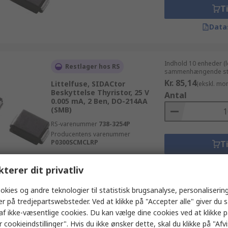
Ti
Data
Indhold 10 enheder (
Restlager hos RS
sammenhængende st
Kr. 85,14
Littelfuse, SIDACtor
(ekskl. mo
Beskyttelse Thyristor, 25 V
Antal
0.005 mA, 2 Ben, DO-214AA
(SMB)
RS-varenummer
738-3254P
Producentens varenummer
P0300SCMCLRP
Ti
Data
kterer dit privatliv
okies og andre teknologier til statistisk brugsanalyse, personalisering
Indhold (1 rulle af 50
er på tredjepartswebsteder. Ved at klikke på "Accepter alle" giver du 
Midlertidigt ikke på lager
Kr. 40.450,00
af ikke-væsentlige cookies. Du kan vælge dine cookies ved at klikke 
(eksk
Littelfuse, SIDAC, 190 V 5 μA, 2
 cookieindstillinger". Hvis du ikke ønsker dette, skal du klikke på "Afvis