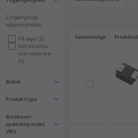
Tilgængelighed
effektivt. Hvis du har brug for information eller hjæl
produkter i store partier eller en enkelt artikel kan 
2 tilgængelige
brug for at bestille en SIDAC'er eller andre Diskrete 
valgmuligheder
mere om vores fleksible priser. Alle vores kunder ka
ved at dine produkter kommer fra en producent som e
Sammenlign
Produktd
På lager (5)
Kan bestilles
som restordre
(5)
Brand
Produkttype
Breakover-
spænding maks.
VBO