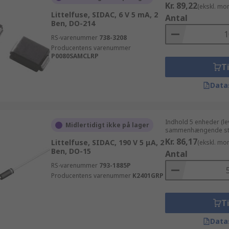
Kr. 89,22
(ekskl. mo
Littelfuse, SIDAC, 6 V 5 mA, 2
Antal
Ben, DO-214
RS-varenummer
738-3208
Producentens varenummer
P0080SAMCLRP
Ti
Data
Indhold 5 enheder (le
Midlertidigt ikke på lager
sammenhængende st
Kr. 86,17
Littelfuse, SIDAC, 190 V 5 μA, 2
(ekskl. mo
Ben, DO-15
Antal
RS-varenummer
793-1885P
Producentens varenummer
K2401GRP
Ti
Data