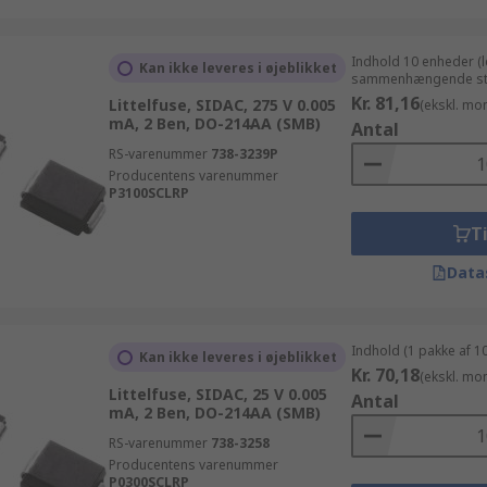
Indhold 10 enheder (
Kan ikke leveres i øjeblikket
sammenhængende st
Kr. 81,16
Littelfuse, SIDAC, 275 V 0.005
(ekskl. mo
mA, 2 Ben, DO-214AA (SMB)
Antal
RS-varenummer
738-3239P
Producentens varenummer
P3100SCLRP
Ti
Data
Indhold (1 pakke af 1
Kan ikke leveres i øjeblikket
Kr. 70,18
(ekskl. mo
Littelfuse, SIDAC, 25 V 0.005
Antal
mA, 2 Ben, DO-214AA (SMB)
RS-varenummer
738-3258
Producentens varenummer
P0300SCLRP