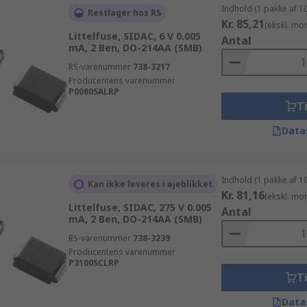
Indhold (1 pakke af 1
Restlager hos RS
Kr. 85,21
(ekskl. mo
Littelfuse, SIDAC, 6 V 0.005
Antal
mA, 2 Ben, DO-214AA (SMB)
RS-varenummer
738-3217
Producentens varenummer
P0080SALRP
Ti
Data
Indhold (1 pakke af 1
Kan ikke leveres i øjeblikket
Kr. 81,16
(ekskl. mo
Littelfuse, SIDAC, 275 V 0.005
Antal
mA, 2 Ben, DO-214AA (SMB)
RS-varenummer
738-3239
Producentens varenummer
P3100SCLRP
Ti
Data