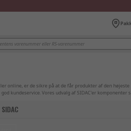
Pak
er online, er de sikre på at de får produkter af den højeste 
god kundeservice. Vores udvalg af SIDAC'er komponenter s
 effektiv leveringsservice som sørger for at du får dine SID
r, hvilket betyder at hvad enten du leder efter et SIDAC'er 
r SIDAC
alitet, og tilbyde dig alle de tekniske specifikationer og al 
estille yderligere produkter fra vores Elektronikkomponente
 og konnektorer produkter inkluderer Halvledere og Halvled
ulstil