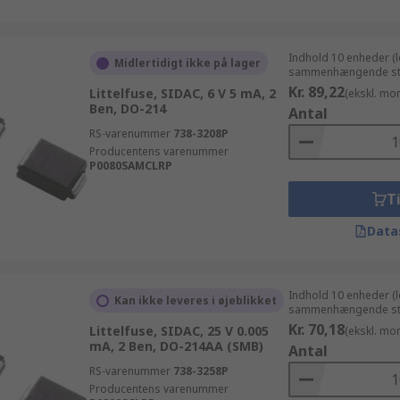
Indhold 10 enheder (
Midlertidigt ikke på lager
sammenhængende st
Kr. 89,22
Littelfuse, SIDAC, 6 V 5 mA, 2
(ekskl. mo
Ben, DO-214
Antal
RS-varenummer
738-3208P
Producentens varenummer
P0080SAMCLRP
Ti
Data
Indhold 10 enheder (
Kan ikke leveres i øjeblikket
sammenhængende st
Kr. 70,18
Littelfuse, SIDAC, 25 V 0.005
(ekskl. mo
mA, 2 Ben, DO-214AA (SMB)
Antal
RS-varenummer
738-3258P
Producentens varenummer