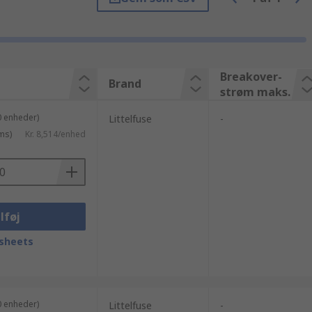
ælpe dig. Hvad enten du køber SIDAC'er
is af artikler og komponenter. Hvis du har
end 10.000 kr.) kan du kontakte os og høre
nde Halvledere. Du har ro i sjælen, når du
Breakover-
Brand
strøm maks.
0 enheder)
Littelfuse
-
ms)
Kr. 8,514/enhed
lføj
sheets
0 enheder)
Littelfuse
-