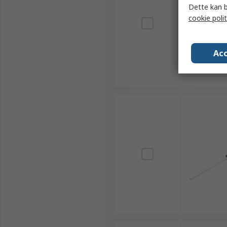
Dette kan b
cookie polit
Acc