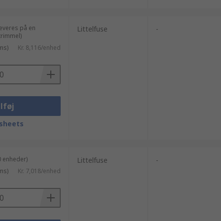
leveres på en
Littelfuse
-
rimmel)
ms)
Kr. 8,116/enhed
lføj
sheets
0 enheder)
Littelfuse
-
ms)
Kr. 7,018/enhed