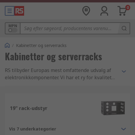
0
MPN
/
Kabinetter og serverracks
Kabinetter og serverracks
RS tilbyder Europas mest omfattende udvalg af
elektronikkomponenter. Vi har et ry for kvalitet
og service, og tilbyder et konkurrencedygtigt
udvalg af Kabinetter, opbevaring og intern
transport komponenter. Sammen med de
hundredtusindvis af andre varer i vores database
19" rack-udstyr
imødekommer vi branchens højeste standarder
indenfor levering, godkendelse og
produktkvalitet. Når du bliver virksomhedskunde
Vis 7 underkategorier