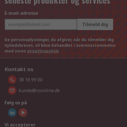
E-mail-adresse
Tilmeld dig
De personoplysninger, du afgiver, når du tilmelder dig
nyhedsbrevet, vil blive behandlet i overensstemmelse
med vores
privatlivspolitik
.
Kontakt os
38 16 99 00
kunde@rsonline.dk
Følg os på
Vi accepterer