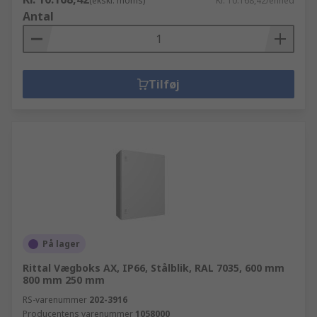
(ekskl. moms)
Kr. 10.168,42/enhed
Antal
Tilføj
På lager
Rittal Vægboks AX, IP66, Stålblik, RAL 7035, 600 mm
800 mm 250 mm
RS-varenummer
202-3916
Producentens varenummer
1058000