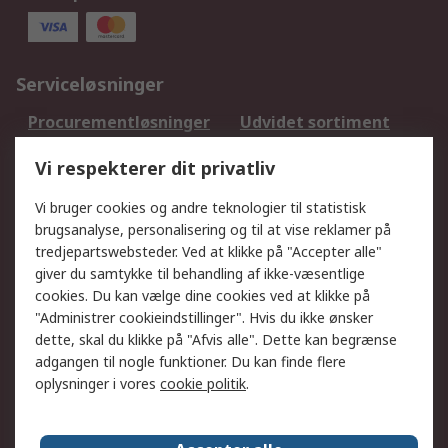
Serviceløsninger
Procurementløsninger
Udvidet sortiment
Kalibrering
Olietest og -analyse
Vi respekterer dit privatliv
DesignSpark
Teknisk Support
Dit lokale salgsteam
Eksportløsninger
Vi bruger cookies og andre teknologier til statistisk
brugsanalyse, personalisering og til at vise reklamer på
tredjepartswebsteder. Ved at klikke på "Accepter alle"
Support
giver du samtykke til behandling af ikke-væsentlige
Få hjælp
Returnering
cookies. Du kan vælge dine cookies ved at klikke på
"Administrer cookieindstillinger". Hvis du ikke ønsker
Levering
Spor min ordre
dette, skal du klikke på "Afvis alle". Dette kan begrænse
Fakturakopi
Betalingsmuligheder
adgangen til nogle funktioner. Du kan finde flere
Fordele med Mit RS
Okdo
oplysninger i vores
cookie politik
.
Om RS