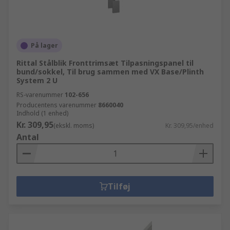
På lager
Rittal Stålblik Fronttrimsæt Tilpasningspanel til
bund/sokkel, Til brug sammen med VX Base/Plinth
System 2 U
RS-varenummer
102-656
Producentens varenummer
8660040
Indhold (1 enhed)
Kr. 309,95
(ekskl. moms)
Kr. 309,95/enhed
Antal
Tilføj