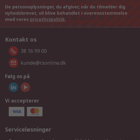
De personoplysninger, du afgiver, når du tilmelder dig
nyhedsbrevet, vil blive behandlet i overensstemmelse
med vores
privatlivspolitik
.
Kontakt os
38 16 99 00
kunde@rsonline.dk
Følg os på
Vi accepterer
Serviceløsninger