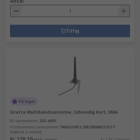
Antal
Tilføj
På lager
Siretta Multibåndsantenne, Udvendig Kort, SMA
RS-varenummer
202-4093
Producentens varenummer
TANGO49/2.5M/SMAM/S/S/17
Indhold (1 enhed)
Kr. 178,10
(ekskl. moms)
Kr. 178,10/enhed