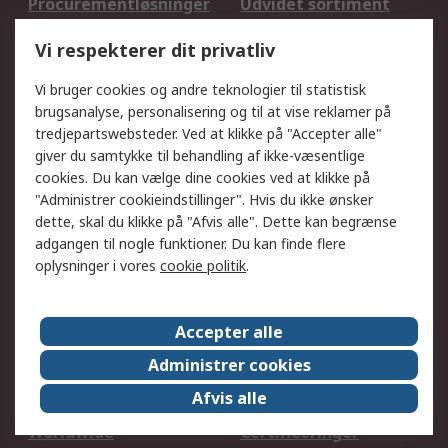
Procurementløsninger
Udvidet sortiment
Kalibrering
Olietest og -analyse
Vi respekterer dit privatliv
DesignSpark
Teknisk Support
Dit lokale salgsteam
Eksportløsninger
Vi bruger cookies og andre teknologier til statistisk
brugsanalyse, personalisering og til at vise reklamer på
tredjepartswebsteder. Ved at klikke på "Accepter alle"
Support
giver du samtykke til behandling af ikke-væsentlige
Få hjælp
Returnering
cookies. Du kan vælge dine cookies ved at klikke på
"Administrer cookieindstillinger". Hvis du ikke ønsker
Levering
Spor min ordre
dette, skal du klikke på "Afvis alle". Dette kan begrænse
Fakturakopi
Betalingsmuligheder
adgangen til nogle funktioner. Du kan finde flere
Fordele med Mit RS
Okdo
oplysninger i vores
cookie politik
.
Om RS
Accepter alle
Om RS
Salgsbetingelser
Administrer cookies
Det juridiske
Pressecenter
Afvis alle
Job hos RS
ESG
Worldwide
Certificeringer