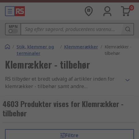
0
MPN
/
Stik, klemmer og
/
Klemmerækker
/
Klemrækker -
terminaler
tilbehør
Klemrækker - tilbehør
RS tilbyder et bredt udvalg af artikler inden for
klemrækker - tilbehør samt andre
elektronikkomponenter og tilbehør indenfor
branchen. Med vores konkurrencedygtige priser,
4603 Produkter vises for Klemrækker -
industri-godkendte produkter og det høje niveau
tilbehør
af kundeservice som vi har bygget vores
omdømme på, er det intet under at vi er
verdenskendte for at være en af de bedste, når
Filtre
det kommer til levering af produkter inden for