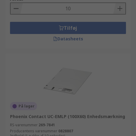
Tilføj
Datasheets
På lager
Phoenix Contact UC-EMLP (100X60) Enhedsmærkning
RS-varenummer
269-7841
Producentens varenummer
0828807
Indhold (1 pakke af 10 enheder)