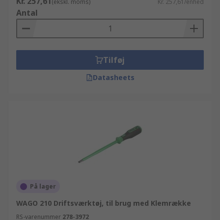
Kr. 257,61
(ekskl. moms)
Kr. 257,61/enhed
Antal
Tilføj
Datasheets
På lager
WAGO 210 Driftsværktøj, til brug med Klemrække
RS-varenummer
278-3972