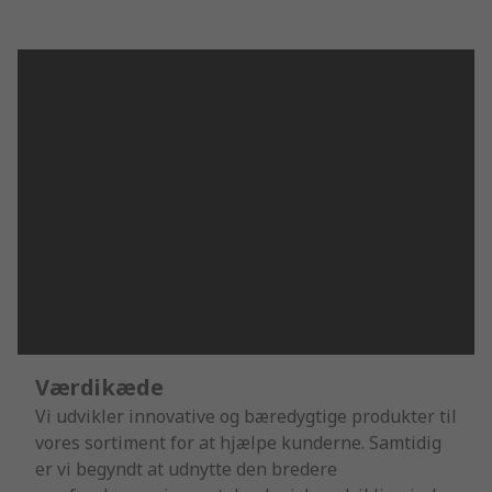
Værdikæde
Vi udvikler innovative og bæredygtige produkter til
vores sortiment for at hjælpe kunderne. Samtidig
er vi begyndt at udnytte den bredere