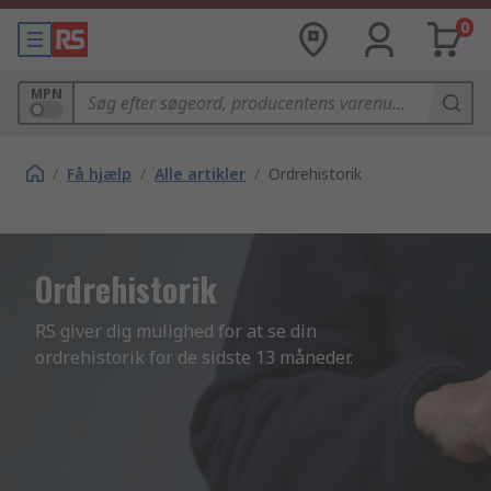
0
MPN
/
Få hjælp
/
Alle artikler
/
Ordrehistorik
Ordrehistorik
RS giver dig mulighed for at se din 
ordrehistorik for de sidste 13 måneder.