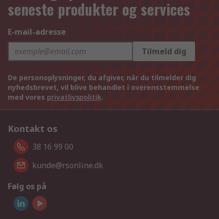
seneste produkter og services
E-mail-adresse
Tilmeld dig
De personoplysninger, du afgiver, når du tilmelder dig
nyhedsbrevet, vil blive behandlet i overensstemmelse
med vores
privatlivspolitik
.
Kontakt os
38 16 99 00
kunde@rsonline.dk
Følg os på