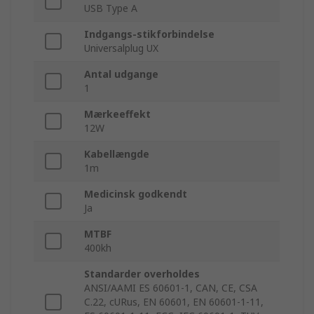
USB Type A
Indgangs-stikforbindelse
Universalplug UX
Antal udgange
1
Mærkeeffekt
12W
Kabellængde
1m
Medicinsk godkendt
Ja
MTBF
400kh
Standarder overholdes
ANSI/AAMI ES 60601-1, CAN, CE, CSA
C.22, cURus, EN 60601, EN 60601-1-11,