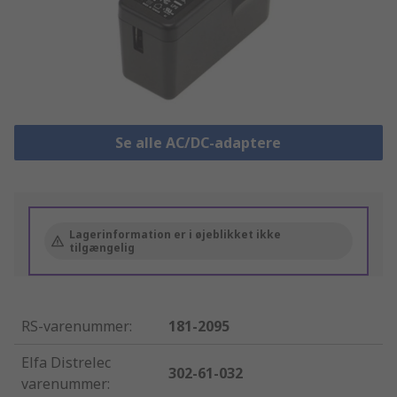
Se alle AC/DC-adaptere
Lagerinformation er i øjeblikket ikke
tilgængelig
RS-varenummer
:
181-2095
Elfa Distrelec
302-61-032
varenummer
: