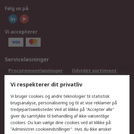
Følg os på
Vi accepterer
Serviceløsninger
Procurementløsninger
Udvidet sortiment
Kalibrering
Olietest og -analyse
Vi respekterer dit privatliv
DesignSpark
Teknisk Support
Dit lokale salgsteam
Eksportløsninger
Vi bruger cookies og andre teknologier til statistisk
brugsanalyse, personalisering og til at vise reklamer på
tredjepartswebsteder. Ved at klikke på "Accepter alle"
Support
giver du samtykke til behandling af ikke-væsentlige
Få hjælp
Returnering
cookies. Du kan vælge dine cookies ved at klikke på
"Administrer cookieindstillinger". Hvis du ikke ønsker
Levering
Spor min ordre