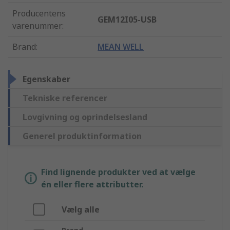
Producentens
GEM12I05-USB
varenummer
:
Brand
:
MEAN WELL
Egenskaber
Tekniske referencer
Lovgivning og oprindelsesland
Generel produktinformation
Find lignende produkter ved at vælge
én eller flere attributter.
Vælg alle