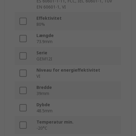
ES 60601-1-11, FCC, IEC 60601-1, TUV
EN 60601-1, VI
Effektivitet
80%
Længde
73.9mm
Serie
GEM12I
Niveau for energieffektivitet
VI
Bredde
39mm
Dybde
48.5mm
Temperatur min.
-20°C