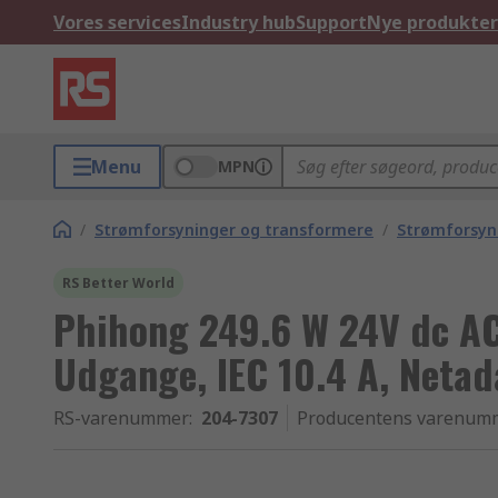
Vores services
Industry hub
Support
Nye produkter
Menu
MPN
/
Strømforsyninger og transformere
/
Strømforsyn
RS Better World
Phihong 249.6 W 24V dc AC
Udgange, IEC 10.4 A, Netad
RS-varenummer
:
204-7307
Producentens varenum