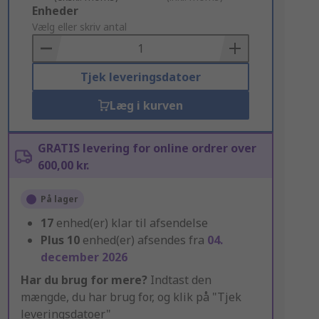
Add
Enheder
to
Vælg eller skriv antal
Basket
Tjek leveringsdatoer
Læg i kurven
GRATIS levering for online ordrer over
600,00 kr.
På lager
17
enhed(er) klar til afsendelse
Plus
10
enhed(er) afsendes fra
04.
december 2026
Har du brug for mere?
Indtast den
mængde, du har brug for, og klik på "Tjek
leveringsdatoer"