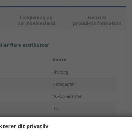
Lovgivning og
Generel
oprindelsesland
produktinformation
ler flere attributter.
Værdi
Phihong
Netadapter
AC/DC-adapter
IEC
24V dc
kterer dit privatliv