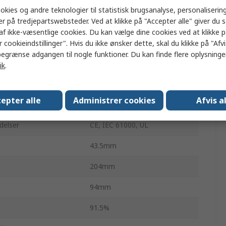
249.6W
okies og andre teknologier til statistisk brugsanalyse, personalisering
er på tredjepartswebsteder. Ved at klikke på "Accepter alle" giver du 
1.5m
af ikke-væsentlige cookies. Du kan vælge dine cookies ved at klikke 
5
 cookieindstillinger". Hvis du ikke ønsker dette, skal du klikke på "Afvis
egrænse adgangen til nogle funktioner. Du kan finde flere oplysninger
tur
0°C
ik
.
10.4A
epter alle
Administrer cookies
Afvis a
aks.
45°C
delser
CE, IEC 61000, UL
43.5mm
204mm
94mm
91.5%