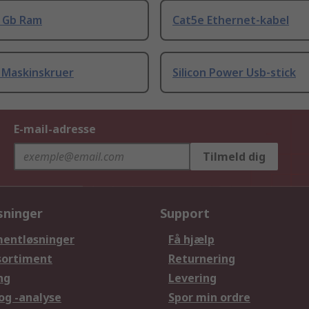
8 Gb Ram
Cat5e Ethernet-kabel
 Maskinskruer
Silicon Power Usb-stick
E-mail-adresse
Tilmeld dig
sninger
Support
entløsninger
Få hjælp
sortiment
Returnering
ng
Levering
og -analyse
Spor min ordre