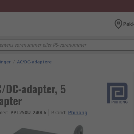
Pak
inger
/
AC/DC-adaptere
/DC-adapter, 5
apter
mer
:
PPL250U-240L6
Brand
:
Phihong