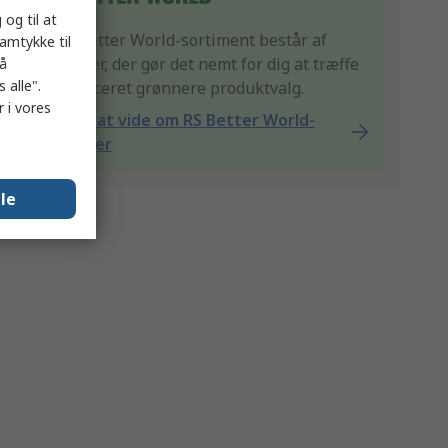
 og til at
Vores Better World-sortiment består af
samtykke til
produkter, der gør det nemt for dig at træffe
på
 alle".
et certificeret grønnere produktvalg.
 i vores
Få mere at vide om RS Better World-
produkter
lle