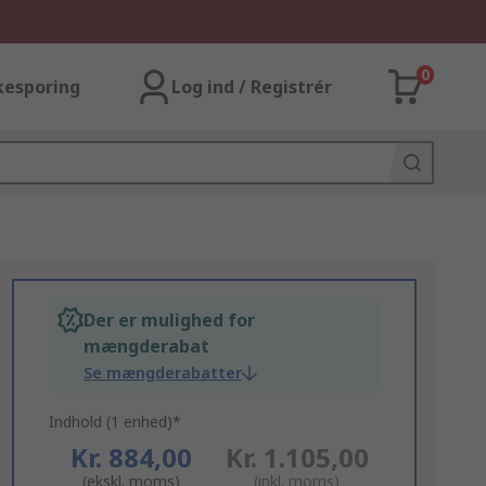
0
kesporing
Log ind / Registrér
Der er mulighed for
mængderabat
Se mængderabatter
Indhold (1 enhed)*
Kr. 884,00
Kr. 1.105,00
(ekskl. moms)
(inkl. moms)