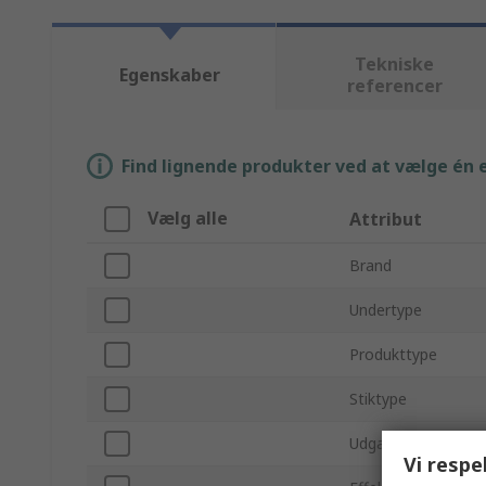
Tekniske
Egenskaber
referencer
Find lignende produkter ved at vælge én el
Vælg alle
Attribut
Brand
Undertype
Produkttype
Stiktype
Udgangsspænding
Vi respe