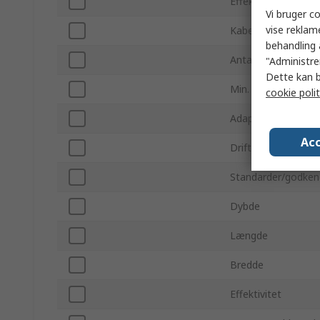
Effekt
Vi bruger co
vise reklam
Kabellængde
behandling 
Antal udgange
"Administrer
Dette kan b
Min. driftstempera
cookie polit
Adapterstrøm
Acc
Driftstemperatur m
Standarder/godken
Dybde
Længde
Bredde
Effektivitet