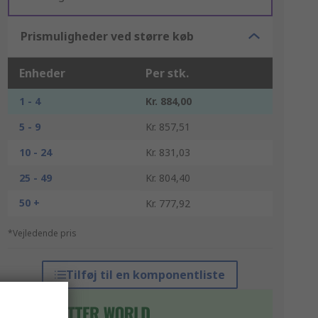
Prismuligheder ved større køb
Enheder
Per stk.
1 - 4
Kr. 884,00
5 - 9
Kr. 857,51
10 - 24
Kr. 831,03
25 - 49
Kr. 804,40
50 +
Kr. 777,92
*Vejledende pris
Tilføj til en komponentliste