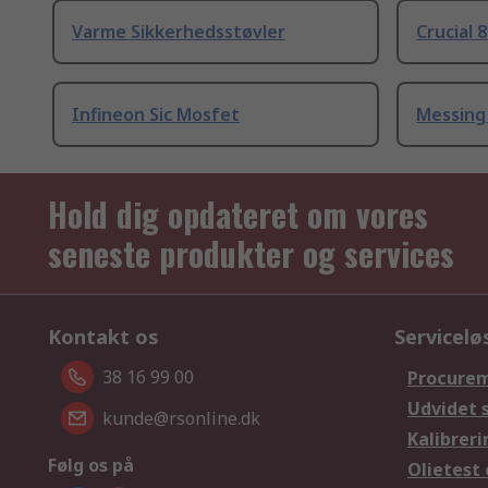
Varme Sikkerhedsstøvler
Crucial 
Infineon Sic Mosfet
Messing
Hold dig opdateret om vores
seneste produkter og services
Kontakt os
Servicelø
38 16 99 00
Procurem
Udvidet 
kunde@rsonline.dk
Kalibreri
Følg os på
Olietest 