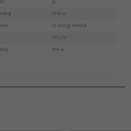
ukt
Ja
nding
264V ac
ceret
UL Energy Verified
PPL25U
ding
90V ac