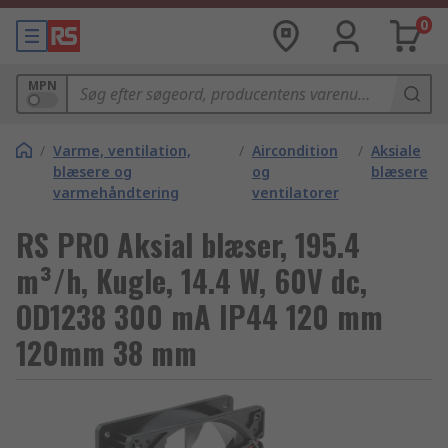
0
MPN
/
Varme, ventilation,
/
Aircondition
/
Aksiale
blæsere og
og
blæsere
varmehåndtering
ventilatorer
RS PRO Aksial blæser, 195.4
m³/h, Kugle, 14.4 W, 60V dc,
OD1238 300 mA IP44 120 mm
120mm 38 mm