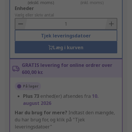
(ekskl. moms)
(inkl. moms)
Add
Enheder
to
Vælg eller skriv antal
Basket
Tjek leveringsdatoer
Læg i kurven
GRATIS levering for online ordrer over
600,00 kr.
På lager
Plus
73
enhed(er) afsendes fra
10.
august 2026
Har du brug for mere?
Indtast den mængde,
du har brug for, og klik på "Tjek
leveringsdatoer"