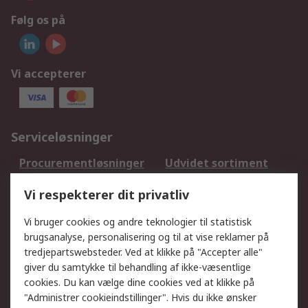
Følg os på
Vi accepterer
Serviceløsninger
Procurementløsninger
Udvidet sortiment
Kalibrering
Olietest og -analyse
Vi respekterer dit privatliv
DesignSpark
Teknisk Support
Dit lokale salgsteam
Eksportløsninger
Vi bruger cookies og andre teknologier til statistisk
brugsanalyse, personalisering og til at vise reklamer på
tredjepartswebsteder. Ved at klikke på "Accepter alle"
Support
giver du samtykke til behandling af ikke-væsentlige
Få hjælp
Returnering
cookies. Du kan vælge dine cookies ved at klikke på
"Administrer cookieindstillinger". Hvis du ikke ønsker
Levering
Spor min ordre