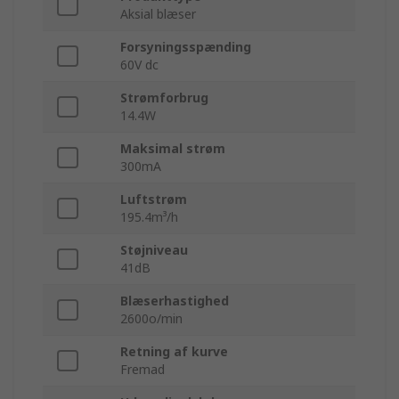
Aksial blæser
Forsyningsspænding
60V dc
Strømforbrug
14.4W
Maksimal strøm
300mA
Luftstrøm
195.4m³/h
Støjniveau
41dB
Blæserhastighed
2600o/min
Retning af kurve
Fremad