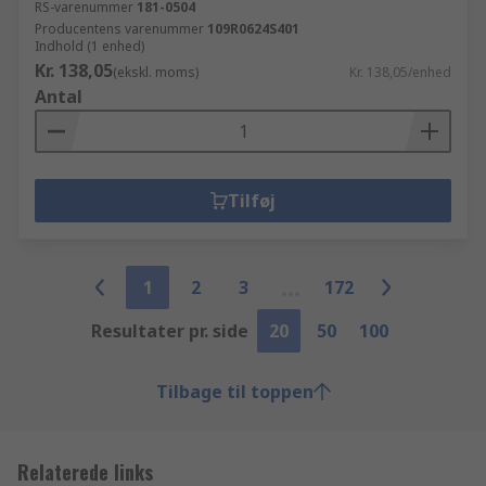
RS-varenummer
181-0504
Producentens varenummer
109R0624S401
Indhold (1 enhed)
Kr. 138,05
(ekskl. moms)
Kr. 138,05/enhed
Antal
Tilføj
1
2
3
172
Resultater pr. side
20
50
100
Tilbage til toppen
Relaterede links