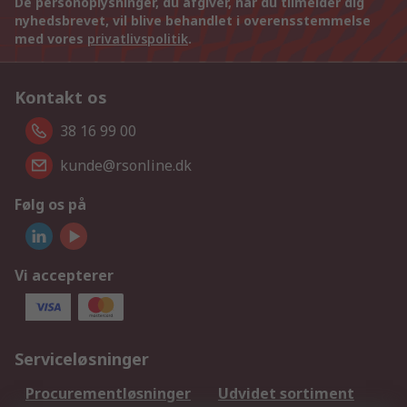
De personoplysninger, du afgiver, når du tilmelder dig
nyhedsbrevet, vil blive behandlet i overensstemmelse
med vores
privatlivspolitik
.
Kontakt os
38 16 99 00
kunde@rsonline.dk
Følg os på
Vi accepterer
Serviceløsninger
Procurementløsninger
Udvidet sortiment