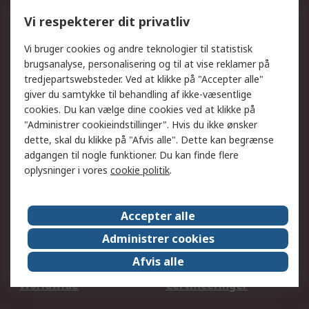
Kalibrering
Olietest og -analyse
Vi respekterer dit privatliv
DesignSpark
Teknisk Support
Dit lokale salgsteam
Eksportløsninger
Vi bruger cookies og andre teknologier til statistisk
brugsanalyse, personalisering og til at vise reklamer på
tredjepartswebsteder. Ved at klikke på "Accepter alle"
Support
giver du samtykke til behandling af ikke-væsentlige
Få hjælp
Returnering
cookies. Du kan vælge dine cookies ved at klikke på
"Administrer cookieindstillinger". Hvis du ikke ønsker
Levering
Spor min ordre
dette, skal du klikke på "Afvis alle". Dette kan begrænse
Fakturakopi
Betalingsmuligheder
adgangen til nogle funktioner. Du kan finde flere
Fordele med Mit RS
Okdo
oplysninger i vores
cookie politik
.
Om RS
Accepter alle
Om RS
Salgsbetingelser
Administrer cookies
Det juridiske
Pressecenter
Afvis alle
Job hos RS
ESG
Worldwide
Certificeringer