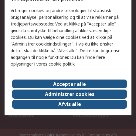
DesignSpark
Teknisk Support
Dit lokale salgsteam
Eksportløsninger
Vi bruger cookies og andre teknologier til statistisk
brugsanalyse, personalisering og til at vise reklamer på
tredjepartswebsteder. Ved at klikke på "Accepter alle"
Support
giver du samtykke til behandling af ikke-væsentlige
Få hjælp
Returnering
cookies. Du kan vælge dine cookies ved at klikke på
"Administrer cookieindstillinger". Hvis du ikke ønsker
Levering
Spor min ordre
dette, skal du klikke på "Afvis alle". Dette kan begrænse
Fakturakopi
Betalingsmuligheder
adgangen til nogle funktioner. Du kan finde flere
Fordele med Mit RS
Okdo
oplysninger i vores
cookie politik
.
Om RS
Accepter alle
Om RS
Salgsbetingelser
Administrer cookies
Det juridiske
Pressecenter
Afvis alle
Job hos RS
ESG
Worldwide
Certificeringer
Nattergalevej 6 2400 København NV
RS Components A/S