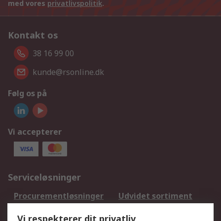
med vores
privatlivspolitik
.
Kontakt os
38 16 99 00
kunde@rsonline.dk
Følg os på
Vi accepterer
Serviceløsninger
Procurementløsninger
Udvidet sortiment
Kalibrering
Olietest og -analyse
Vi respekterer dit privatliv