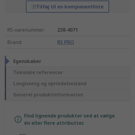
Tilføj til en komponentliste
RS-varenummer
:
238-4071
Brand
:
RS PRO
Egenskaber
Tekniske referencer
Lovgivning og oprindelsesland
Generel produktinformation
Find lignende produkter ved at vælge
én eller flere attributter.