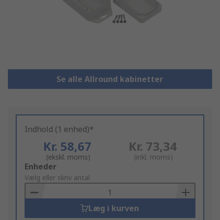
Se alle Allround kabinetter
Indhold (1 enhed)*
Kr. 58,67
Kr. 73,34
(ekskl. moms)
(inkl. moms)
Add
Enheder
to
Vælg eller skriv antal
Basket
Læg i kurven