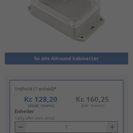
Se alle Allround kabinetter
Indhold (1 enhed)*
Kr. 128,20
Kr. 160,25
(ekskl. moms)
(inkl. moms)
Add
Enheder
to
Vælg eller skriv antal
Basket