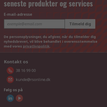
seneste produkter og services
E-mail-adresse
Tilmeld dig
De personoplysninger, du afgiver, når du tilmelder dig
nyhedsbrevet, vil blive behandlet i overensstemmelse
med vores
privatlivspolitik
.
Kontakt os
38 16 99 00
kunde@rsonline.dk
Følg os på