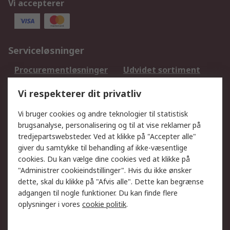
Vi accepterer
Serviceløsninger
Procurementløsninger
Udvidet sortiment
Kalibrering
Olietest og -analyse
Vi respekterer dit privatliv
DesignSpark
Teknisk Support
Dit lokale salgsteam
Eksportløsninger
Vi bruger cookies og andre teknologier til statistisk
brugsanalyse, personalisering og til at vise reklamer på
tredjepartswebsteder. Ved at klikke på "Accepter alle"
Support
giver du samtykke til behandling af ikke-væsentlige
Få hjælp
Returnering
cookies. Du kan vælge dine cookies ved at klikke på
"Administrer cookieindstillinger". Hvis du ikke ønsker
Levering
Spor min ordre
dette, skal du klikke på "Afvis alle". Dette kan begrænse
Fakturakopi
Betalingsmuligheder
adgangen til nogle funktioner. Du kan finde flere
Fordele med Mit RS
Okdo
oplysninger i vores
cookie politik
.
Om RS