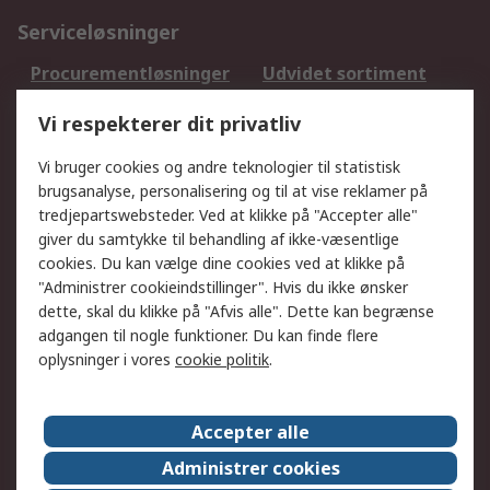
Serviceløsninger
Procurementløsninger
Udvidet sortiment
Kalibrering
Olietest og -analyse
Vi respekterer dit privatliv
DesignSpark
Teknisk Support
Dit lokale salgsteam
Eksportløsninger
Vi bruger cookies og andre teknologier til statistisk
brugsanalyse, personalisering og til at vise reklamer på
tredjepartswebsteder. Ved at klikke på "Accepter alle"
Support
giver du samtykke til behandling af ikke-væsentlige
Få hjælp
Returnering
cookies. Du kan vælge dine cookies ved at klikke på
"Administrer cookieindstillinger". Hvis du ikke ønsker
Levering
Spor min ordre
dette, skal du klikke på "Afvis alle". Dette kan begrænse
Fakturakopi
Betalingsmuligheder
adgangen til nogle funktioner. Du kan finde flere
Fordele med Mit RS
Okdo
oplysninger i vores
cookie politik
.
Om RS
Accepter alle
Om RS
Salgsbetingelser
Administrer cookies
Det juridiske
Pressecenter