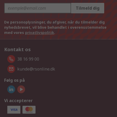
Tilmeld dig
De personoplysninger, du afgiver, når du tilmelder dig
nyhedsbrevet, vil blive behandlet i overensstemmelse
med vores
privatlivspolitik
.
Kontakt os
38 16 99 00
kunde@rsonline.dk
Følg os på
Vi accepterer