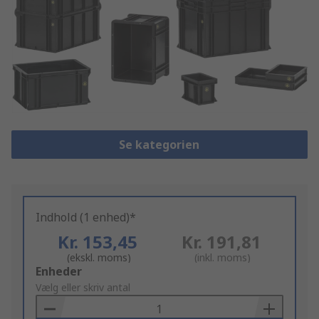
Se kategorien
Indhold (1 enhed)*
Kr. 153,45
Kr. 191,81
(ekskl. moms)
(inkl. moms)
Add
Enheder
to
Vælg eller skriv antal
Basket