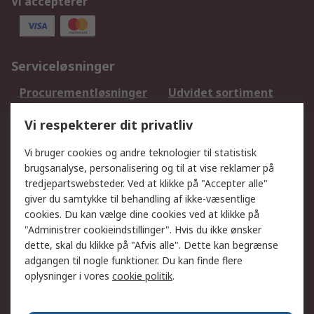
Vi accepterer
Serviceløsninger
Procurementløsninger
Udvidet sortiment
Kalibrering
Olietest og -analyse
Vi respekterer dit privatliv
DesignSpark
Teknisk Support
Dit lokale salgsteam
Eksportløsninger
Vi bruger cookies og andre teknologier til statistisk
brugsanalyse, personalisering og til at vise reklamer på
tredjepartswebsteder. Ved at klikke på "Accepter alle"
Support
giver du samtykke til behandling af ikke-væsentlige
Få hjælp
Returnering
cookies. Du kan vælge dine cookies ved at klikke på
"Administrer cookieindstillinger". Hvis du ikke ønsker
Levering
Spor min ordre
dette, skal du klikke på "Afvis alle". Dette kan begrænse
Fakturakopi
Betalingsmuligheder
adgangen til nogle funktioner. Du kan finde flere
Fordele med Mit RS
Okdo
oplysninger i vores
cookie politik
.
Om RS