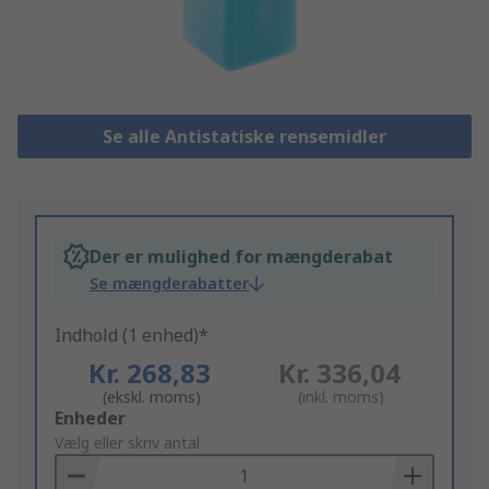
Se alle Antistatiske rensemidler
Der er mulighed for mængderabat
Se mængderabatter
Indhold (1 enhed)*
Kr. 268,83
Kr. 336,04
(ekskl. moms)
(inkl. moms)
Add
Enheder
to
Vælg eller skriv antal
Basket