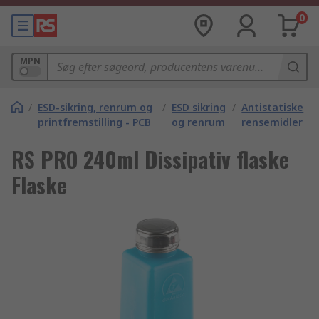
0
MPN
/
ESD-sikring, renrum og
/
ESD sikring
/
Antistatiske
printfremstilling - PCB
og renrum
rensemidler
RS PRO 240ml Dissipativ flaske
Flaske