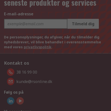
seneste produkter og services
E-mail-adresse
Tilmeld dig
De personoplysninger, du afgiver, når du tilmelder dig
nyhedsbrevet, vil blive behandlet i overensstemmelse
med vores
privatlivspolitik
.
Kontakt os
38 16 99 00
kunde@rsonline.dk
Følg os på