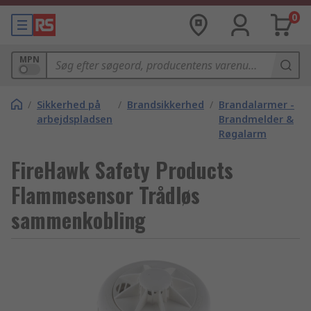
0
MPN
/
Sikkerhed på
/
Brandsikkerhed
/
Brandalarmer -
arbejdspladsen
Brandmelder &
Røgalarm
FireHawk Safety Products
Flammesensor Trådløs
sammenkobling