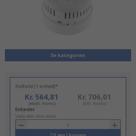
Se kategorien
Indhold (1 enhed)*
Kr. 564,81
Kr. 706,01
(ekskl. moms)
(inkl. moms)
Add
Enheder
to
Vælg eller skriv antal
Basket
Læg i kurven