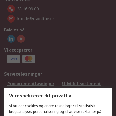
38 16 99 00
kunde@rsonline.dk
Følg os på
Vi accepterer
Serviceløsninger
Procurementløsninger
Udvidet sortiment
Kalibrering
Olietest og -analyse
Vi respekterer dit privatliv
DesignSpark
Teknisk Support
Dit lokale salgsteam
Eksportløsninger
Vi bruger cookies og andre teknologier til statistisk
brugsanalyse, personalisering og til at vise reklamer på