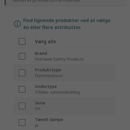
Generel produktinformation
Find lignende produkter ved at vælge
én eller flere attributter.
Vælg alle
Brand
FireHawk Safety Products
Produkttype
Flammesensor
Undertype
Trådløs sammenkobling
Serie
FH
Tændt-lampe
Ja