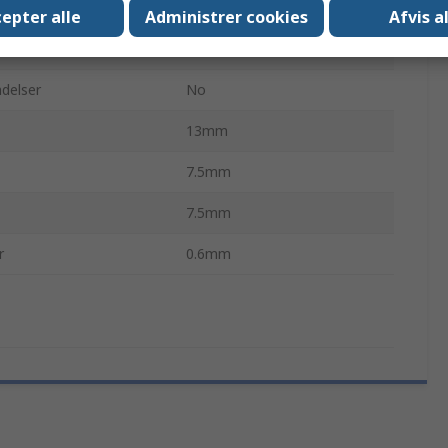
5.08mm
epter alle
Administrer cookies
Afvis a
maks.
70°C
delser
No
13mm
7.5mm
7.5mm
r
0.6mm