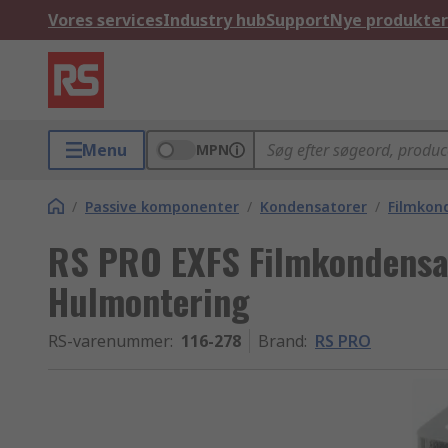
Vores services
Industry hub
Support
Nye produkter
Menu
MPN
/
Passive komponenter
/
Kondensatorer
/
Filmkon
RS PRO EXFS Filmkondensato
Hulmontering
RS-varenummer
:
116-278
Brand
:
RS PRO