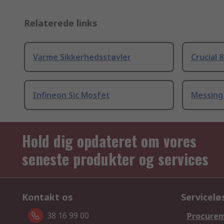
Relaterede links
Varme Sikkerhedsstøvler
Crucial 
Infineon Sic Mosfet
Messing
Hold dig opdateret om vores
seneste produkter og services
Kontakt os
Servicelø
38 16 99 00
Procurem