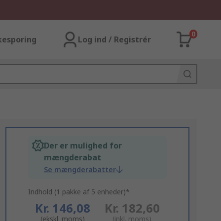
0
kesporing
Log ind / Registrér
Der er mulighed for
mængderabat
Se mængderabatter
Indhold (1 pakke af 5 enheder)*
Kr. 146,08
Kr. 182,60
(ekskl. moms)
(inkl. moms)