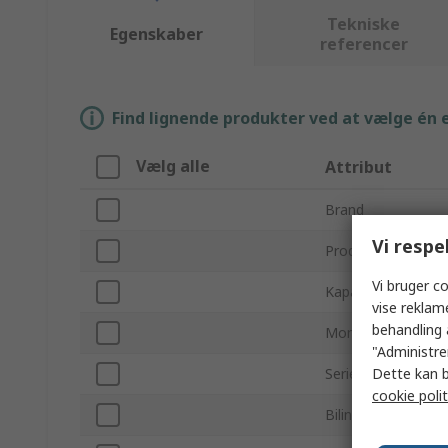
Tekniske
Egenskaber
referencer
Find lignende produkter ved at vælge én el
Vælg alle
Attribut
Brand
Vi respe
Produkttype
Vi bruger co
Kapacitet
vise reklam
behandling 
Monteringstype
"Administrer
Dette kan b
Serie
cookie polit
Bilindustristandard