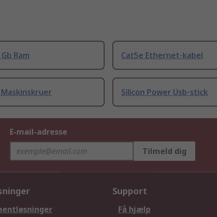
8 Gb Ram
Cat5e Ethernet-kabel
 Maskinskruer
Silicon Power Usb-stick
E-mail-adresse
Tilmeld dig
sninger
Support
entløsninger
Få hjælp