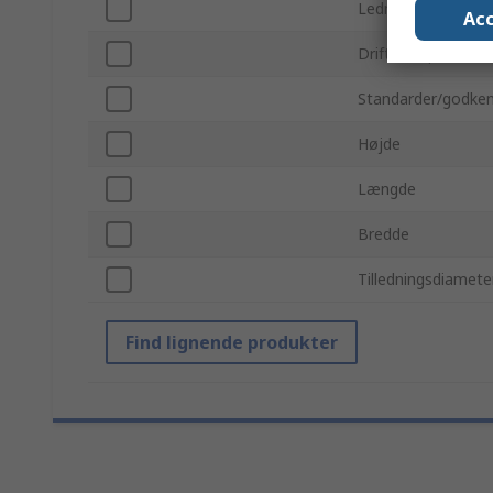
Ledningspitch
Acc
Driftstemperatur 
Standarder/godken
Højde
Længde
Bredde
Tilledningsdiamete
Find lignende produkter