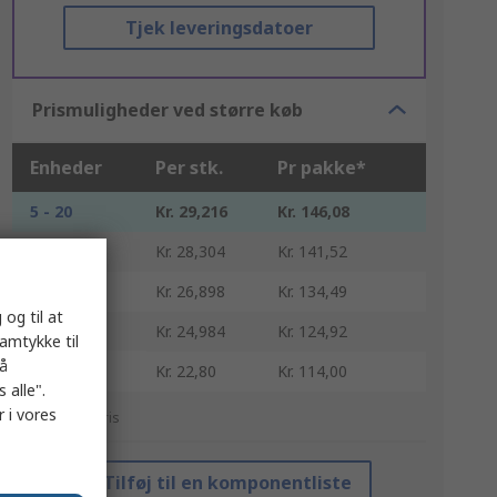
Tjek leveringsdatoer
Prismuligheder ved større køb
Enheder
Per stk.
Pr pakke*
5 - 20
Kr. 29,216
Kr. 146,08
25 - 45
Kr. 28,304
Kr. 141,52
50 - 95
Kr. 26,898
Kr. 134,49
 og til at
100 - 245
Kr. 24,984
Kr. 124,92
samtykke til
på
250 +
Kr. 22,80
Kr. 114,00
 alle".
 i vores
*Vejledende pris
Tilføj til en komponentliste