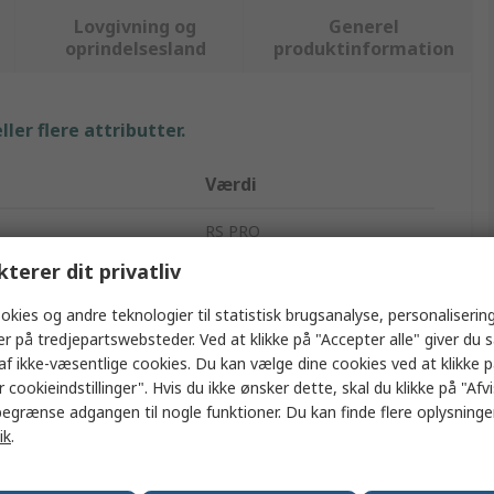
Lovgivning og
Generel
oprindelsesland
produktinformation
ler flere attributter.
Værdi
RS PRO
kterer dit privatliv
Filmkondensator
okies og andre teknologier til statistisk brugsanalyse, personalisering
1.5nF
er på tredjepartswebsteder. Ved at klikke på "Accepter alle" giver du 
af ikke-væsentlige cookies. Du kan vælge dine cookies ved at klikke 
Hulmontering
 cookieindstillinger". Hvis du ikke ønsker dette, skal du klikke på "Afvis
egrænse adgangen til nogle funktioner. Du kan finde flere oplysninger
EXFS
ik
.
er
Nej