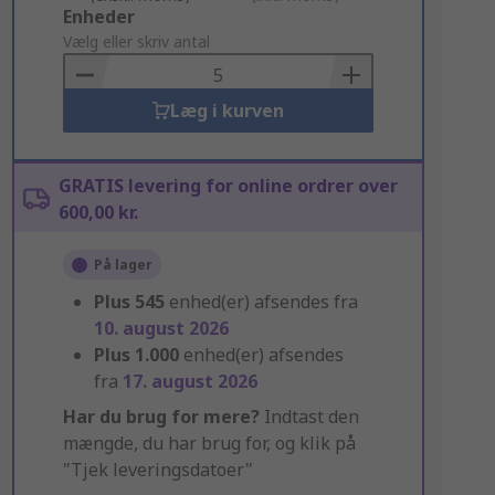
Add
Enheder
to
Vælg eller skriv antal
Basket
Læg i kurven
GRATIS levering for online ordrer over
600,00 kr.
På lager
Plus
545
enhed(er) afsendes fra
10. august 2026
Plus
1.000
enhed(er) afsendes
fra
17. august 2026
Har du brug for mere?
Indtast den
mængde, du har brug for, og klik på
"Tjek leveringsdatoer"