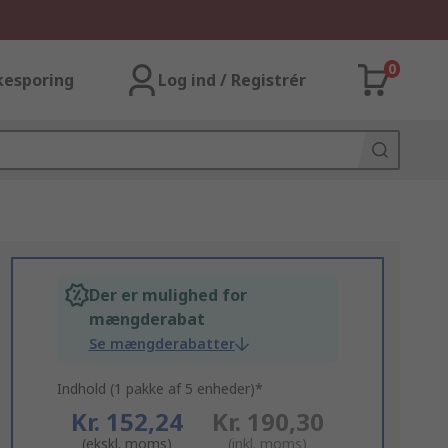
0
kesporing
Log ind / Registrér
Der er mulighed for
mængderabat
Se mængderabatter
Indhold (1 pakke af 5 enheder)*
Kr. 152,24
Kr. 190,30
(ekskl. moms)
(inkl. moms)