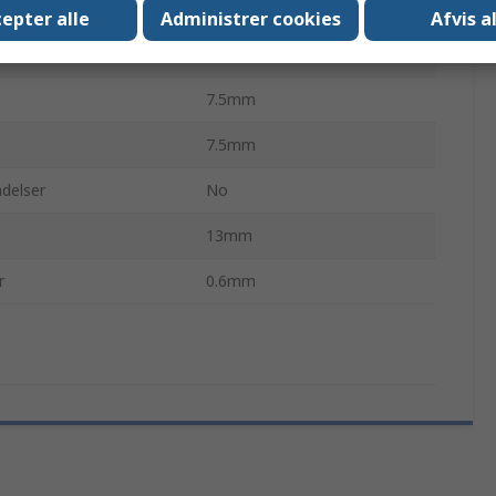
er
Nej
epter alle
Administrer cookies
Afvis a
maks.
70°C
7.5mm
7.5mm
delser
No
13mm
r
0.6mm