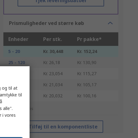
Tjek leveringsdatoer
Prismuligheder ved større køb
Enheder
Per stk.
Pr pakke*
5 - 20
Kr. 30,448
Kr. 152,24
25 - 120
Kr. 26,18
Kr. 130,90
125 - 245
Kr. 23,054
Kr. 115,27
250 - 495
Kr. 21,034
Kr. 105,17
 og til at
samtykke til
500 +
Kr. 20,032
Kr. 100,16
på
 alle".
*Vejledende pris
 i vores
Tilføj til en komponentliste