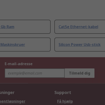
8 Gb Ram
Cat5e Ethernet-kabel
 Maskinskruer
Silicon Power Usb-stick
E-mail-adresse
Tilmeld dig
sninger
Support
entløsninger
Få hjælp