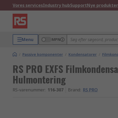
Vores services
Industry hub
Support
Nye produkter
Menu
MPN
/
Passive komponenter
/
Kondensatorer
/
Filmkon
RS PRO EXFS Filmkondensato
Hulmontering
RS-varenummer
:
116-307
Brand
:
RS PRO