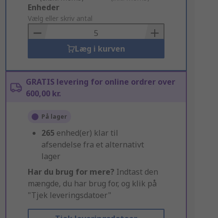
Add
Enheder
to
Vælg eller skriv antal
Basket
Læg i kurven
GRATIS levering for online ordrer over
600,00 kr.
På lager
265
enhed(er) klar til
afsendelse fra et alternativt
lager
Har du brug for mere?
Indtast den
mængde, du har brug for, og klik på
"Tjek leveringsdatoer"