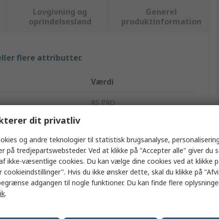
Lovgivning og
Generel
oprindelsesland
produktinformation
ler flere attributter.
Værdi
RS PRO
kterer dit privatliv
Filmkondensator
okies og andre teknologier til statistisk brugsanalyse, personalisering
4.7nF
er på tredjepartswebsteder. Ved at klikke på "Accepter alle" giver du 
af ikke-væsentlige cookies. Du kan vælge dine cookies ved at klikke 
Hulmontering
 cookieindstillinger". Hvis du ikke ønsker dette, skal du klikke på "Afvis
egrænse adgangen til nogle funktioner. Du kan finde flere oplysninger
EXFS
ik
.
5.08mm