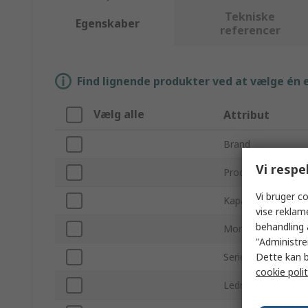
Tekniske
Egenskaber
referencer
Find lignende produkter ved at vælge én el
Vælg alle
Attribut
Brand
Vi respe
Produkttype
Vi bruger co
Kapacitet
vise reklam
behandling 
Monteringstype
"Administrer
Dette kan b
Serie
cookie polit
Ledningspitch