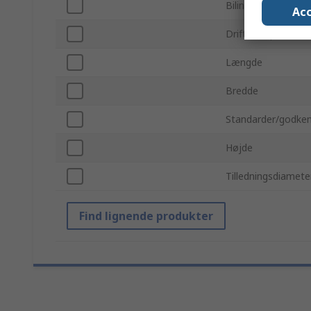
Bilindustristandard
Acc
Driftstemperatur 
Længde
Bredde
Standarder/godken
Højde
Tilledningsdiamete
Find lignende produkter