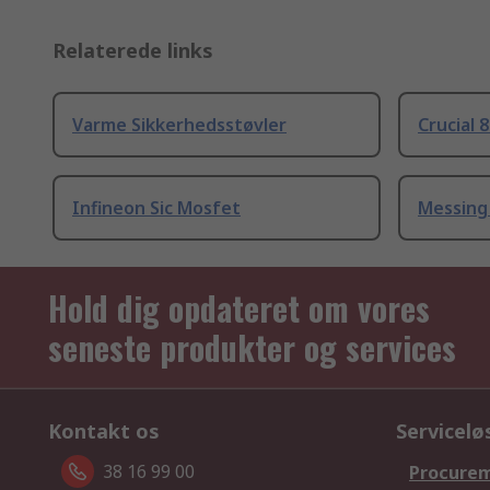
Relaterede links
Varme Sikkerhedsstøvler
Crucial 
Infineon Sic Mosfet
Messing
Hold dig opdateret om vores
seneste produkter og services
Kontakt os
Servicelø
38 16 99 00
Procurem