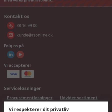
med vores
privatlivspolitik
.
Kontakt os
38 16 99 00
kunde@rsonline.dk
Følg os på
Vi accepterer
Serviceløsninger
Procurementløsninger
Udvidet sortiment
Kalibrering
Olietest og -analyse
Vi respekterer dit privatliv
DesignSpark
Teknisk Support