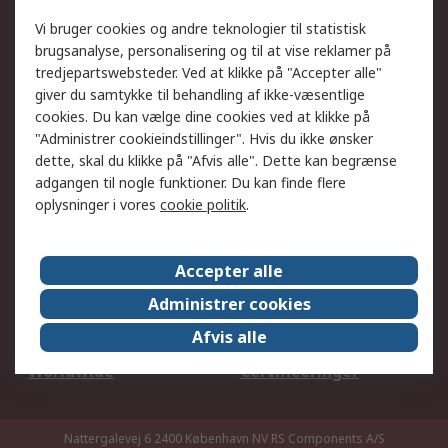
Dit lokale salgsteam
Eksportløsninger
Vi bruger cookies og andre teknologier til statistisk
brugsanalyse, personalisering og til at vise reklamer på
tredjepartswebsteder. Ved at klikke på "Accepter alle"
Support
giver du samtykke til behandling af ikke-væsentlige
Få hjælp
Returnering
cookies. Du kan vælge dine cookies ved at klikke på
"Administrer cookieindstillinger". Hvis du ikke ønsker
Levering
Spor min ordre
dette, skal du klikke på "Afvis alle". Dette kan begrænse
Fakturakopi
Betalingsmuligheder
adgangen til nogle funktioner. Du kan finde flere
Fordele med Mit RS
Okdo
oplysninger i vores
cookie politik
.
Om RS
Accepter alle
Om RS
Salgsbetingelser
Administrer cookies
Det juridiske
Pressecenter
Afvis alle
Job hos RS
ESG
Worldwide
Certificeringer
Nattergalevej 6 2400 København NV
RS Components A/S