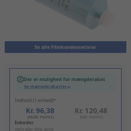
Se alle Filmkondensatorer
Der er mulighed for mængderabat
Se mængderabatter
Indhold (1 enhed)*
Kr. 96,38
Kr. 120,48
(ekskl. moms)
(inkl. moms)
Add
Enheder
to
Vælg eller skriv antal