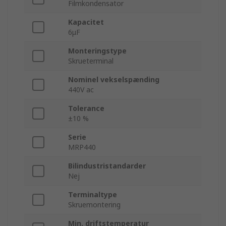
Filmkondensator
Kapacitet
6μF
Monteringstype
Skrueterminal
Nominel vekselspænding
440V ac
Tolerance
±10 %
Serie
MRP440
Bilindustristandarder
Nej
Terminaltype
Skruemontering
Min. driftstemperatur