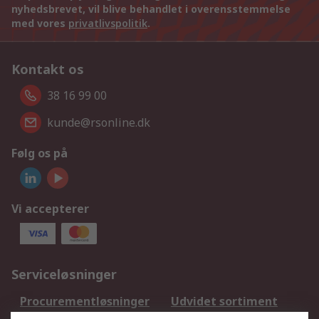
nyhedsbrevet, vil blive behandlet i overensstemmelse
med vores
privatlivspolitik
.
Kontakt os
38 16 99 00
kunde@rsonline.dk
Følg os på
Vi accepterer
Serviceløsninger
Procurementløsninger
Udvidet sortiment