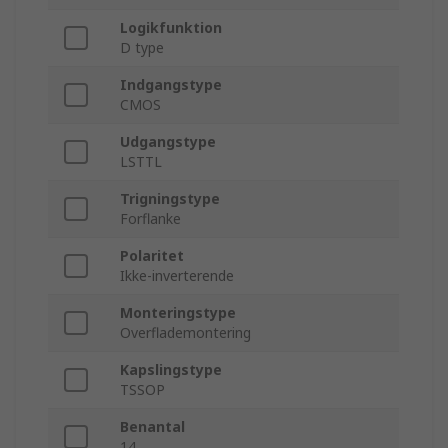
Logikfunktion
D type
Indgangstype
CMOS
Udgangstype
LSTTL
Trigningstype
Forflanke
Polaritet
Ikke-inverterende
Monteringstype
Overflademontering
Kapslingstype
TSSOP
Benantal
14