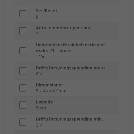
Set/Reset
Ja
Antal elementer per chip
2
Udbredelsesforsinkelsestid ved
maks. CL - maks.
190ns
Driftsforsyningsspænding maks.
6 V
Dimensioner
5 x 4.4 x 0.9mm
Længde
5mm
Driftsforsyningsspænding min.
2 V