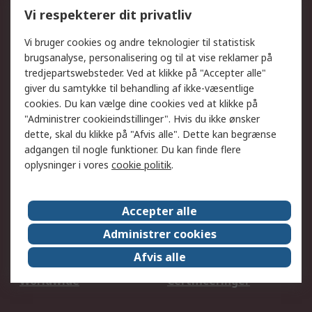
Kalibrering
Olietest og -analyse
Vi respekterer dit privatliv
DesignSpark
Teknisk Support
Dit lokale salgsteam
Eksportløsninger
Vi bruger cookies og andre teknologier til statistisk
brugsanalyse, personalisering og til at vise reklamer på
tredjepartswebsteder. Ved at klikke på "Accepter alle"
Support
giver du samtykke til behandling af ikke-væsentlige
Få hjælp
Returnering
cookies. Du kan vælge dine cookies ved at klikke på
"Administrer cookieindstillinger". Hvis du ikke ønsker
Levering
Spor min ordre
dette, skal du klikke på "Afvis alle". Dette kan begrænse
Fakturakopi
Betalingsmuligheder
adgangen til nogle funktioner. Du kan finde flere
Fordele med Mit RS
Okdo
oplysninger i vores
cookie politik
.
Om RS
Accepter alle
Om RS
Salgsbetingelser
Administrer cookies
Det juridiske
Pressecenter
Afvis alle
Job hos RS
ESG
Worldwide
Certificeringer