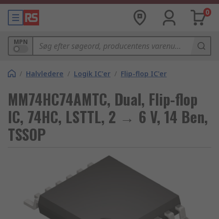
0
MPN
/
Halvledere
/
Logik IC'er
/
Flip-flop IC'er
MM74HC74AMTC, Dual, Flip-flop
IC, 74HC, LSTTL, 2 → 6 V, 14 Ben,
TSSOP