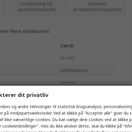
Lovgivning og
Generel
oprindelsesland
produktinformation
ler flere attributter.
Værdi
RS PRO
Gaffelkabelsko
Isoleret
kterer dit privatliv
7.2mm
okies og andre teknologier til statistisk brugsanalyse, personalisering
le
Vinyl
er på tredjepartswebsteder. Ved at klikke på "Accepter alle" giver du 
se mm2
1.5mm²
af ikke-væsentlige cookies. Du kan vælge dine cookies ved at klikke 
 cookieindstillinger". Hvis du ikke ønsker dette, skal du klikke på "Afvis
se AWG
16AWG