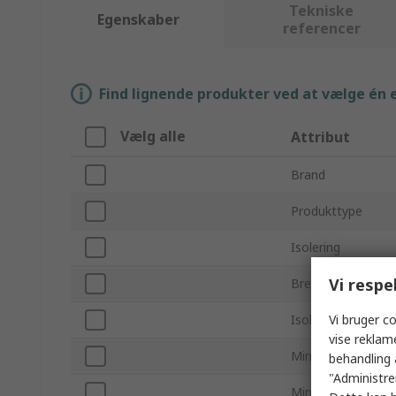
Tekniske
Egenskaber
referencer
Find lignende produkter ved at vælge én el
Vælg alle
Attribut
Brand
Produkttype
Isolering
Vi respe
Bredde
Vi bruger co
Isolationsmateria
vise reklam
Min. lederstørrel
behandling 
"Administrer
Min. lederstørrel