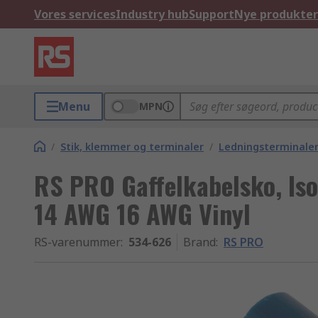
Vores services
Industry hub
Support
Nye produkter
Menu
MPN
/
Stik, klemmer og terminaler
/
Ledningsterminale
RS PRO Gaffelkabelsko, Iso
14 AWG 16 AWG Vinyl
RS-varenummer
:
534-626
Brand
:
RS PRO