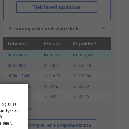
Tjek leveringsdatoer
Prismuligheder ved større køb
Enheder
Per stk.
Pr pakke*
100 - 400
Kr. 1,122
Kr. 112,20
500 - 900
Kr. 1,031
Kr. 103,10
1000 - 2400
Kr. 1,009
Kr. 100,90
2500 - 4900
Kr. 0,92
Kr. 92,00
5000 +
Kr. 0,84
Kr. 84,00
 og til at
*Vejledende pris
samtykke til
på
 alle".
Tilføj til en komponentliste