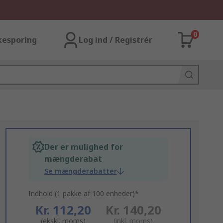
0
kesporing
Log ind / Registrér
Der er mulighed for
mængderabat
Se mængderabatter
Indhold (1 pakke af 100 enheder)*
Kr. 112,20
Kr. 140,20
(ekskl. moms)
(inkl. moms)