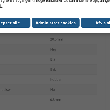
egrænse adgangen til nogle funktioner. Du kan finde flere oplysninger
ik
.
lse AWG
14AWG
else mm2
2.5mm²
epter alle
Administrer cookies
Afvis a
ndtap
M4
20.5mm
Nej
Blå
g
Blik
Kobber
ndelser
No
0.8mm