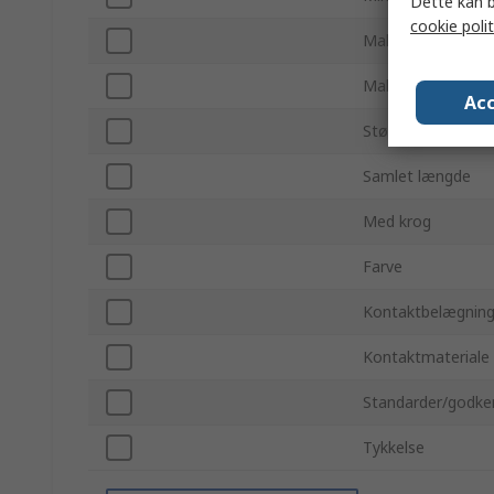
Dette kan b
cookie polit
Maks. lederstørre
Maks. lederstørr
Acc
Størrelse på gevi
Samlet længde
Med krog
Farve
Kontaktbelægnin
Kontaktmateriale
Standarder/godke
Tykkelse