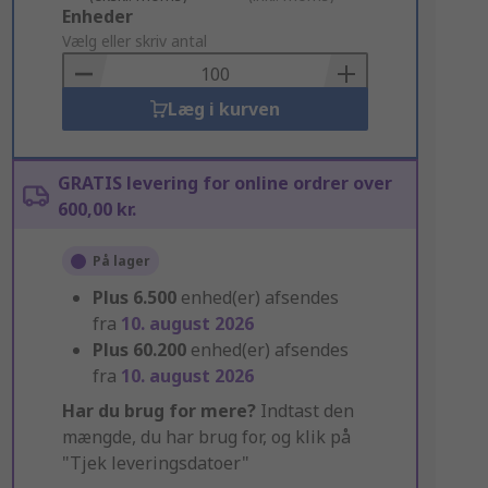
Add
Enheder
to
Vælg eller skriv antal
Basket
Læg i kurven
GRATIS levering for online ordrer over
600,00 kr.
På lager
Plus
6.500
enhed(er) afsendes
fra
10. august 2026
Plus
60.200
enhed(er) afsendes
fra
10. august 2026
Har du brug for mere?
Indtast den
mængde, du har brug for, og klik på
"Tjek leveringsdatoer"