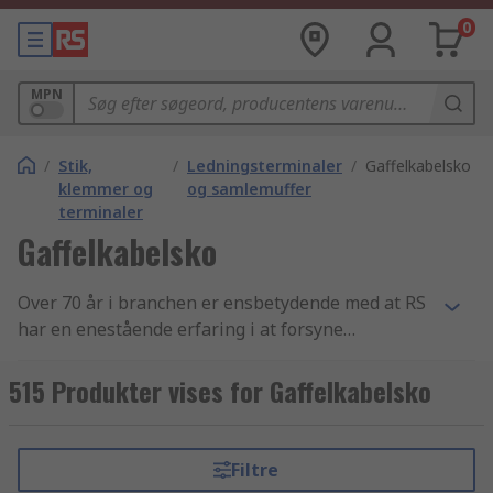
0
MPN
/
Stik,
/
Ledningsterminaler
/
Gaffelkabelsko
klemmer og
og samlemuffer
terminaler
Gaffelkabelsko
Over 70 år i branchen er ensbetydende med at RS
har en enestående erfaring i at forsyne
virksomheder med essentielle artikler inden for
crimp - gaffelkabelsko og elektronikkomponenter.
515 Produkter vises for Gaffelkabelsko
Vi yder support til teknikere i hele verden
gennem distribution af crimp - gaffelkabelsko
samt terminaler og samlemuffe produkter til
Filtre
kunder i over 160 lande verden over. Vores