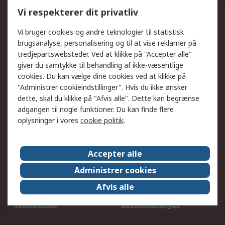
Kalibrering
Olietest og -analyse
Vi respekterer dit privatliv
DesignSpark
Teknisk Support
Dit lokale salgsteam
Eksportløsninger
Vi bruger cookies og andre teknologier til statistisk
brugsanalyse, personalisering og til at vise reklamer på
tredjepartswebsteder. Ved at klikke på "Accepter alle"
Support
giver du samtykke til behandling af ikke-væsentlige
Få hjælp
Returnering
cookies. Du kan vælge dine cookies ved at klikke på
"Administrer cookieindstillinger". Hvis du ikke ønsker
Levering
Spor min ordre
dette, skal du klikke på "Afvis alle". Dette kan begrænse
Fakturakopi
Betalingsmuligheder
adgangen til nogle funktioner. Du kan finde flere
Fordele med Mit RS
Okdo
oplysninger i vores
cookie politik
.
Om RS
Accepter alle
Om RS
Salgsbetingelser
Administrer cookies
Det juridiske
Pressecenter
Afvis alle
Job hos RS
ESG
Worldwide
Certificeringer