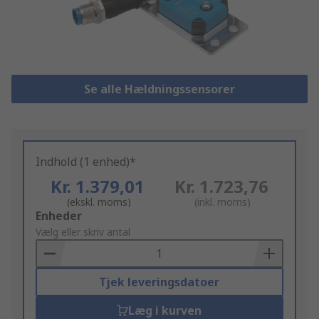
Se alle Hældningssensorer
Indhold (1 enhed)*
Kr. 1.379,01
Kr. 1.723,76
(ekskl. moms)
(inkl. moms)
Add
Enheder
to
Vælg eller skriv antal
Basket
Tjek leveringsdatoer
Læg i kurven