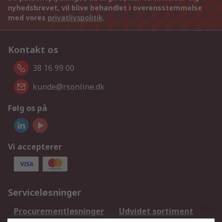
nyhedsbrevet, vil blive behandlet i overensstemmelse
med vores
privatlivspolitik
.
Kontakt os
38 16 99 00
kunde@rsonline.dk
Følg os på
Vi accepterer
Serviceløsninger
Procurementløsninger
Udvidet sortiment