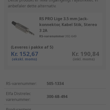
Dette produkt er ikke tilgængeligt i øjeblikket.
Vi
anbefaler dette alternativ.
RS PRO Lige 3.5 mm Jack-
konnektor, Kabel Stik, Stereo
3 2A
RS-varenummer
392-649
(Leveres i pakke af 5)
Kr. 152,67
Kr. 190,84
(ekskl. moms)
(inkl. moms)
RS-varenummer
:
505-1334
Elfa Distrelec
300-68-494
varenummer
:
Producentens