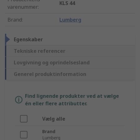
KLS 44
varenummer
:
Brand
:
Lumberg
Egenskaber
Tekniske referencer
Lovgivning og oprindelsesland
Generel produktinformation
Find lignende produkter ved at vælge
én eller flere attributter.
Vælg alle
Brand
Lumberg