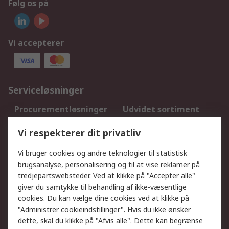
Følg os på
Vi accepterer
Serviceløsninger
Procurementløsninger
Udvidet sortiment
Kalibrering
Olietest og -analyse
Vi respekterer dit privatliv
DesignSpark
Teknisk Support
Dit lokale salgsteam
Eksportløsninger
Vi bruger cookies og andre teknologier til statistisk
brugsanalyse, personalisering og til at vise reklamer på
tredjepartswebsteder. Ved at klikke på "Accepter alle"
Support
giver du samtykke til behandling af ikke-væsentlige
Få hjælp
Returnering
cookies. Du kan vælge dine cookies ved at klikke på
"Administrer cookieindstillinger". Hvis du ikke ønsker
Levering
Spor min ordre
dette, skal du klikke på "Afvis alle". Dette kan begrænse
Fakturakopi
Betalingsmuligheder