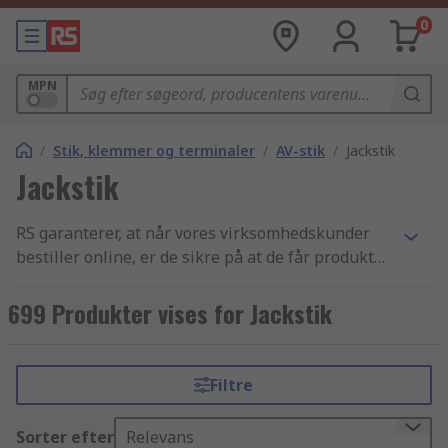
0
MPN
/
Stik, klemmer og terminaler
/
AV-stik
/
Jackstik
Jackstik
RS garanterer, at når vores virksomhedskunder
bestiller online, er de sikre på at de får produkter
af den højeste kvalitet, som overholder alle
sikkerhedsstandarder - vores omdømme er
699 Produkter vises for Jackstik
bygget på god kundeservice. Vores udvalg af
jack/TRS stik komponenter samt audio og video
stik og stik, klemmer og terminal varer er et af de
Filtre
bedste indenfor branchen. Vi har en super
effektiv leveringsservice som sørger for at du får
Sorter efter
Relevans