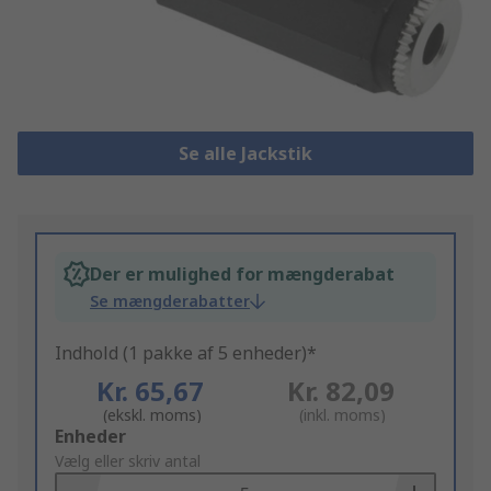
Se alle Jackstik
Der er mulighed for mængderabat
Se mængderabatter
Indhold (1 pakke af 5 enheder)*
Kr. 65,67
Kr. 82,09
(ekskl. moms)
(inkl. moms)
Add
Enheder
to
Vælg eller skriv antal
Basket