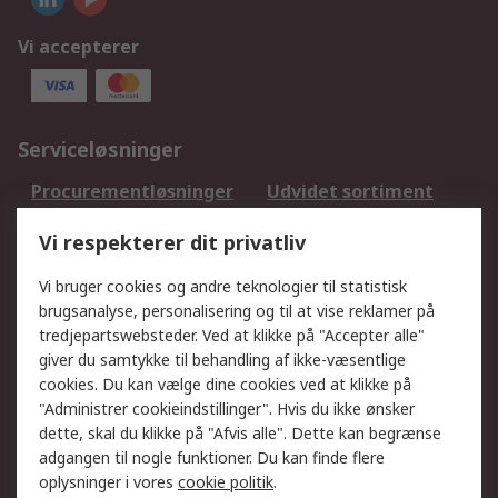
Vi accepterer
Serviceløsninger
Procurementløsninger
Udvidet sortiment
Kalibrering
Olietest og -analyse
Vi respekterer dit privatliv
DesignSpark
Teknisk Support
Dit lokale salgsteam
Eksportløsninger
Vi bruger cookies og andre teknologier til statistisk
brugsanalyse, personalisering og til at vise reklamer på
tredjepartswebsteder. Ved at klikke på "Accepter alle"
Support
giver du samtykke til behandling af ikke-væsentlige
Få hjælp
Returnering
cookies. Du kan vælge dine cookies ved at klikke på
"Administrer cookieindstillinger". Hvis du ikke ønsker
Levering
Spor min ordre
dette, skal du klikke på "Afvis alle". Dette kan begrænse
Fakturakopi
Betalingsmuligheder
adgangen til nogle funktioner. Du kan finde flere
Fordele med Mit RS
Okdo
oplysninger i vores
cookie politik
.