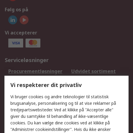
Følg os på
Vi accepterer
Serviceløsninger
Procurementløsninger
Udvidet sortiment
Kalibrering
Olietest og -analyse
Vi respekterer dit privatliv
DesignSpark
Teknisk Support
Dit lokale salgsteam
Eksportløsninger
Vi bruger cookies og andre teknologier til statistisk
brugsanalyse, personalisering og til at vise reklamer på
tredjepartswebsteder. Ved at klikke på "Accepter alle"
Support
giver du samtykke til behandling af ikke-væsentlige
Få hjælp
Returnering
cookies. Du kan vælge dine cookies ved at klikke på
"Administrer cookieindstillinger". Hvis du ikke ønsker
Levering
Spor min ordre