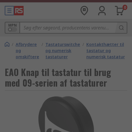
0
MPN
/
Afbrydere
/
Tastaturswitche
/
Kontakthætter til
og
og numerisk
tastatur og
omskiftere
tastaturer
numerisk tastatur
EAO Knap til tastatur til brug
med 09-serien af tastaturer