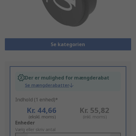
Se kategorien
Der er mulighed for mængderabat
Se mængderabatter
Indhold (1 enhed)*
Kr. 44,66
Kr. 55,82
(ekskl. moms)
(inkl. moms)
Add
Enheder
to
Vælg eller skriv antal