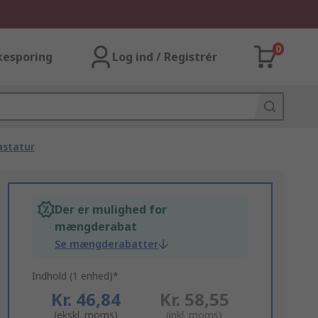
0
kesporing
Log ind / Registrér
astatur
Der er mulighed for
mængderabat
Se mængderabatter
Indhold (1 enhed)*
Kr. 46,84
Kr. 58,55
(ekskl. moms)
(inkl. moms)