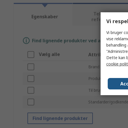
Tekniske
Egenskaber
referencer
Vi respe
Vi bruger co
vise reklam
Find lignende produkter ved at vælge én el
behandling 
"Administrer
Vælg alle
Attribut
Dette kan b
cookie polit
Brand
Produkttype
Acc
Til brug sammen me
Standarder/godkende
Find lignende produkter