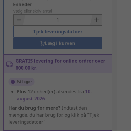
Add
Enheder
to
Vælg eller skriv antal
Basket
Tjek leveringsdatoer
Læg i kurven
GRATIS levering for online ordrer over
600,00 kr.
På lager
Plus
12
enhed(er) afsendes fra
10.
august 2026
Har du brug for mere?
Indtast den
mængde, du har brug for, og klik på "Tjek
leveringsdatoer"