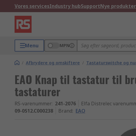
Vores services
Industry hub
Support
Nye produkter
Menu
MPN
/
Afbrydere og omskiftere
/
Tastaturswitche og nu
EAO Knap til tastatur til b
tastaturer
RS-varenummer
:
241-2076
Elfa Distrelec varenum
09-0S12.C000238
Brand
:
EAO