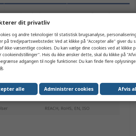
Lovgivning og
Generel
oprindelsesland
produktinformation
kterer dit privatliv
okies og andre teknologier til statistisk brugsanalyse, personalisering
er på tredjepartswebsteder. Ved at klikke på "Accepter alle" giver du 
ler flere attributter.
af ikke-væsentlige cookies. Du kan vælge dine cookies ved at klikke 
 cookieindstillinger". Hvis du ikke ønsker dette, skal du klikke på "Afvis
Værdi
egrænse adgangen til nogle funktioner. Du kan finde flere oplysninger
ik
.
EAO
Knap til tastatur
epter alle
Administrer cookies
Afvis a
d
09-serien af tastaturer
lser
REACH, RoHS, EN, ISO