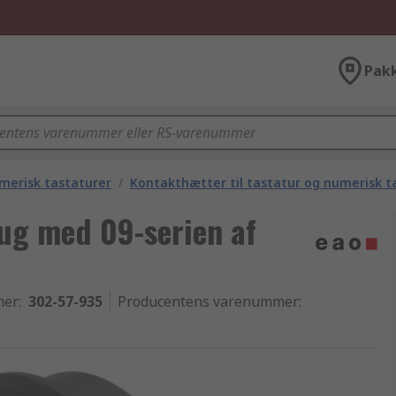
Pak
merisk tastaturer
/
Kontakthætter til tastatur og numerisk t
rug med 09-serien af
mer
:
302-57-935
Producentens varenummer
: