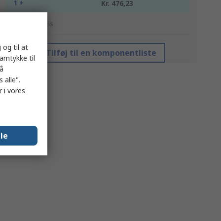
1 +
Kr. 476,23
*Vejledende pris
 og til at
Tilføj til en komponentliste
samtykke til
på
 alle".
 i vores
lle