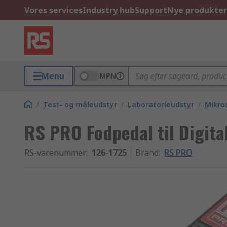
Vores services
Industry hub
Support
Nye produkter
Menu
MPN
/
Test- og måleudstyr
/
Laboratorieudstyr
/
Mikros
RS PRO Fodpedal til Digita
RS-varenummer
:
126-1725
Brand
:
RS PRO