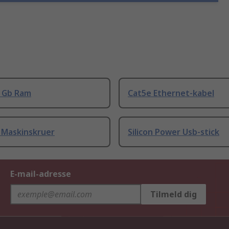
8 Gb Ram
Cat5e Ethernet-kabel
 Maskinskruer
Silicon Power Usb-stick
E-mail-adresse
Tilmeld dig