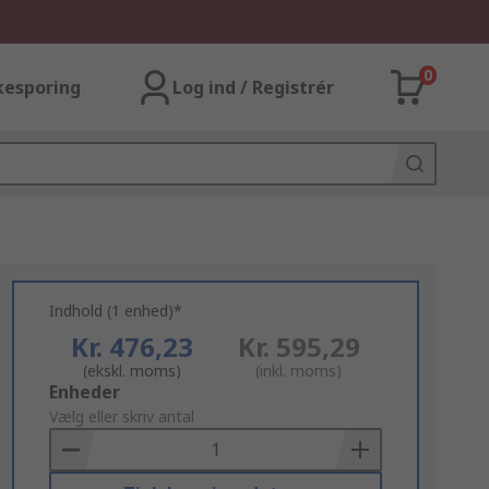
0
kesporing
Log ind / Registrér
Indhold (1 enhed)*
Kr. 476,23
Kr. 595,29
(ekskl. moms)
(inkl. moms)
Add
Enheder
to
Vælg eller skriv antal
Basket