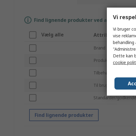
Vi respe
Find lignende produkter ved at vælge én el
Vi bruger co
Vælg alle
Attribut
vise reklam
behandling 
Brand
"Administrer
Dette kan b
Produkttype
cookie polit
Tilbehørstype
Acc
Til brug sammen me
Standarder/godkende
Find lignende produkter