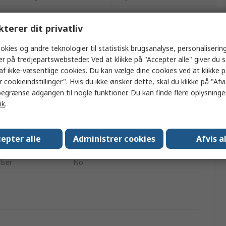
kterer dit privatliv
ler flere attributter.
okies og andre teknologier til statistisk brugsanalyse, personalisering
Værdi
er på tredjepartswebsteder. Ved at klikke på "Accepter alle" giver du 
af ikke-væsentlige cookies. Du kan vælge dine cookies ved at klikke 
RS PRO
 cookieindstillinger". Hvis du ikke ønsker dette, skal du klikke på "Afvis
egrænse adgangen til nogle funktioner. Du kan finde flere oplysninger
Fodpedal til mikroskop
ik
.
Fodpedal
epter alle
Administrer cookies
Afvis a
d
Digitalt Wifi-mikroskop
lser
No