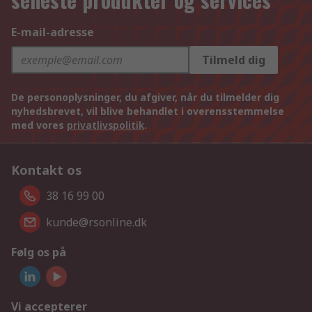
E-mail-adresse
Tilmeld dig
De personoplysninger, du afgiver, når du tilmelder dig
nyhedsbrevet, vil blive behandlet i overensstemmelse
med vores
privatlivspolitik
.
Kontakt os
38 16 99 00
kunde@rsonline.dk
Følg os på
Vi accepterer