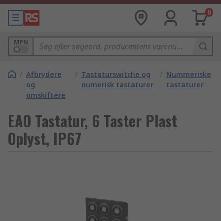
0
MPN
/
Afbrydere
/
Tastaturswitche og
/
Nummeriske
og
numerisk tastaturer
tastaturer
omskiftere
EAO Tastatur, 6 Taster Plast
Oplyst, IP67