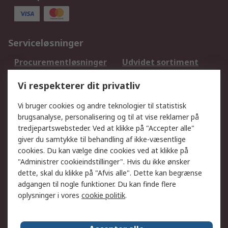
Serviceløsninger
Procurementløsninger
Udvidet sortiment
Kalibrering
Olietest og -analyse
Vi respekterer dit privatliv
DesignSpark
Teknisk Support
Dit lokale salgsteam
Eksportløsninger
Vi bruger cookies og andre teknologier til statistisk
brugsanalyse, personalisering og til at vise reklamer på
tredjepartswebsteder. Ved at klikke på "Accepter alle"
Support
giver du samtykke til behandling af ikke-væsentlige
Få hjælp
Returnering
cookies. Du kan vælge dine cookies ved at klikke på
"Administrer cookieindstillinger". Hvis du ikke ønsker
Levering
Spor min ordre
dette, skal du klikke på "Afvis alle". Dette kan begrænse
Fakturakopi
Betalingsmuligheder
adgangen til nogle funktioner. Du kan finde flere
Fordele med Mit RS
Okdo
oplysninger i vores
cookie politik
.
Om RS