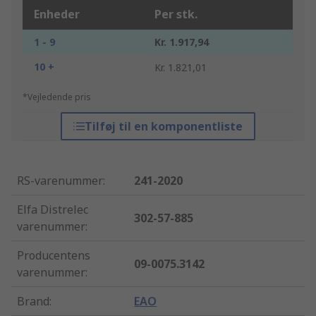
Enheder
Per stk.
1 - 9
Kr. 1.917,94
10 +
Kr. 1.821,01
*Vejledende pris
Tilføj til en komponentliste
RS-varenummer
:
241-2020
Elfa Distrelec
302-57-885
varenummer
:
Producentens
09-0075.3142
varenummer
:
Brand
:
EAO