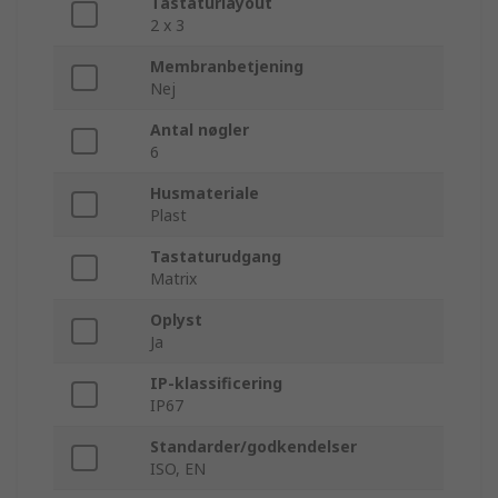
Tastaturlayout
2 x 3
Membranbetjening
Nej
Antal nøgler
6
Husmateriale
Plast
Tastaturudgang
Matrix
Oplyst
Ja
IP-klassificering
IP67
Standarder/godkendelser
ISO, EN