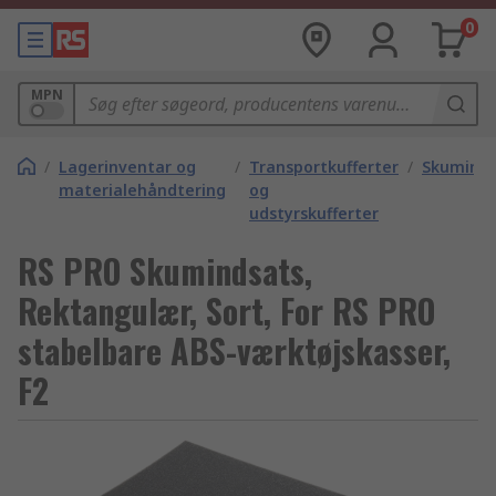
0
MPN
/
Lagerinventar og
/
Transportkufferter
/
Skuminds
materialehåndtering
og
udstyrskufferter
RS PRO Skumindsats,
Rektangulær, Sort, For RS PRO
stabelbare ABS-værktøjskasser,
F2