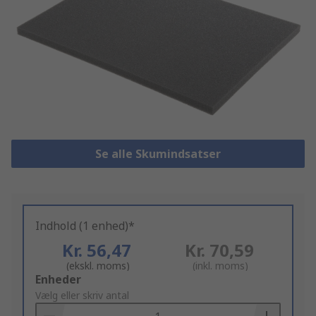
Se alle Skumindsatser
Indhold (1 enhed)*
Kr. 56,47
Kr. 70,59
(ekskl. moms)
(inkl. moms)
Add
Enheder
to
Vælg eller skriv antal
Basket