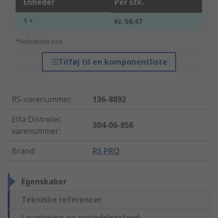
Enheder
Per stk.
1 +
Kr. 56,47
*Vejledende pris
Tilføj til en komponentliste
RS-varenummer
:
136-8892
Elfa Distrelec
304-06-856
varenummer
:
Brand
:
RS PRO
Egenskaber
Tekniske referencer
Lovgivning og oprindelsesland