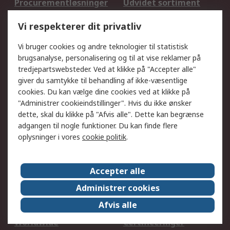
Procurementløsninger
Udvidet sortiment
Kalibrering
Olietest og -analyse
Vi respekterer dit privatliv
DesignSpark
Teknisk Support
Dit lokale salgsteam
Eksportløsninger
Vi bruger cookies og andre teknologier til statistisk
brugsanalyse, personalisering og til at vise reklamer på
tredjepartswebsteder. Ved at klikke på "Accepter alle"
Support
giver du samtykke til behandling af ikke-væsentlige
Få hjælp
Returnering
cookies. Du kan vælge dine cookies ved at klikke på
"Administrer cookieindstillinger". Hvis du ikke ønsker
Levering
Spor min ordre
dette, skal du klikke på "Afvis alle". Dette kan begrænse
Fakturakopi
Betalingsmuligheder
adgangen til nogle funktioner. Du kan finde flere
Fordele med Mit RS
Okdo
oplysninger i vores
cookie politik
.
Om RS
Accepter alle
Om RS
Salgsbetingelser
Administrer cookies
Det juridiske
Pressecenter
Afvis alle
Job hos RS
ESG
Worldwide
Certificeringer