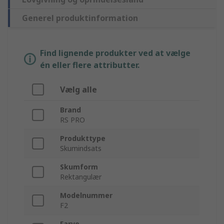
Generel produktinformation
Find lignende produkter ved at vælge
én eller flere attributter.
Vælg alle
Brand
RS PRO
Produkttype
Skumindsats
Skumform
Rektangulær
Modelnummer
F2
Farve