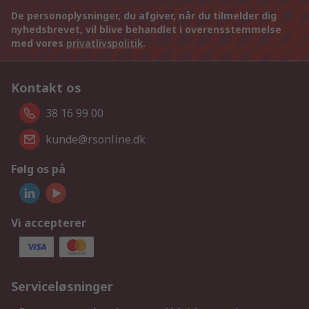
De personoplysninger, du afgiver, når du tilmelder dig
nyhedsbrevet, vil blive behandlet i overensstemmelse
med vores
privatlivspolitik
.
Kontakt os
38 16 99 00
kunde@rsonline.dk
Følg os på
Vi accepterer
Serviceløsninger