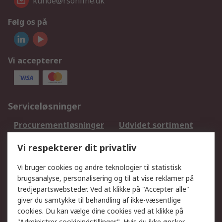
kunde@rsonline.dk
Følg os på
Vi accepterer
Serviceløsninger
Procurementløsninger
Udvidet sortiment
Kalibrering
Olietest og -analyse
Vi respekterer dit privatliv
DesignSpark
Teknisk Support
Dit lokale salgsteam
Eksportløsninger
Vi bruger cookies og andre teknologier til statistisk
brugsanalyse, personalisering og til at vise reklamer på
tredjepartswebsteder. Ved at klikke på "Accepter alle"
Support
giver du samtykke til behandling af ikke-væsentlige
Få hjælp
Returnering
cookies. Du kan vælge dine cookies ved at klikke på
"Administrer cookieindstillinger". Hvis du ikke ønsker