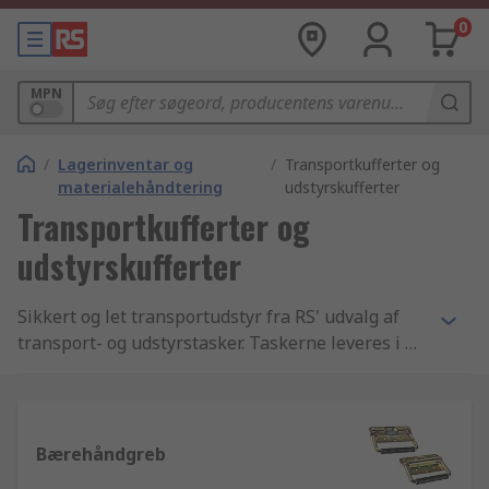
0
MPN
/
Lagerinventar og
/
Transportkufferter og
materialehåndtering
udstyrskufferter
Transportkufferter og
udstyrskufferter
Sikkert og let transportudstyr fra RS' udvalg af
transport- og udstyrstasker. Taskerne leveres i en
lang række robuste materialer, herunder
aluminium og polypropylen og du kan også vælge
fra et stort udvalg af tilbehør, bl.a. skumindsatse.
Vi kan også levere et stort antal RS Pro brandede
Bærehåndgreb
produkter, som kan hjælpe dig med at reducere