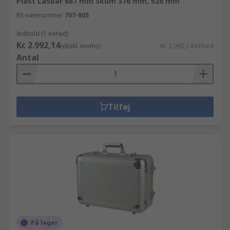
Plast Låsbar 687 mm Skum 376 mm, 528 mm
RS-varenummer
707-805
Indhold (1 enhed)
Kr. 2.992,14
(ekskl. moms)
Kr. 2.992,14/enhed
Antal
Tilføj
På lager