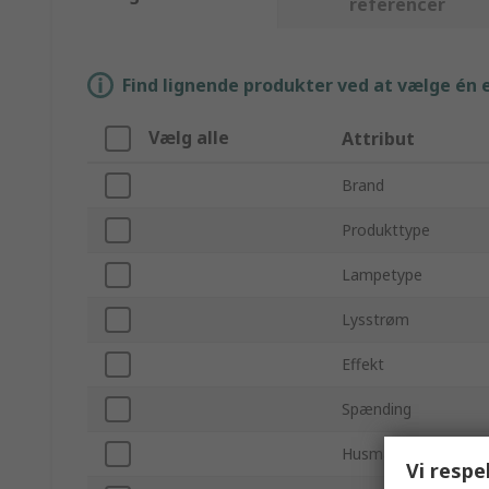
referencer
Find lignende produkter ved at vælge én el
Vælg alle
Attribut
Brand
Produkttype
Lampetype
Lysstrøm
Effekt
Spænding
Husmateriale
Vi respe