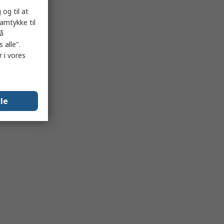
 og til at
samtykke til
på
 alle".
 i vores
lle