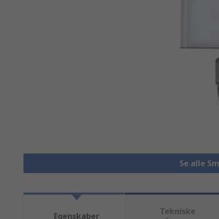
Se alle S
Tekniske
Egenskaber