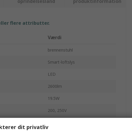
oprindelsesland
produktinformation
ler flere attributter.
Værdi
brennenstuhl
Smart-loftslys
LED
2600lm
19.5W
200, 250V
Trykstøbt aluminium
kterer dit privatliv