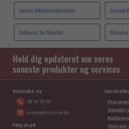
Varme Sikkerhedsstøvler
Crucial 
Infineon Sic Mosfet
Messing
Hold dig opdateret om vores
seneste produkter og services
Kontakt os
Servicelø
38 16 99 00
Procurem
Udvidet 
kunde@rsonline.dk
Kalibreri
Følg os på
Olietest 