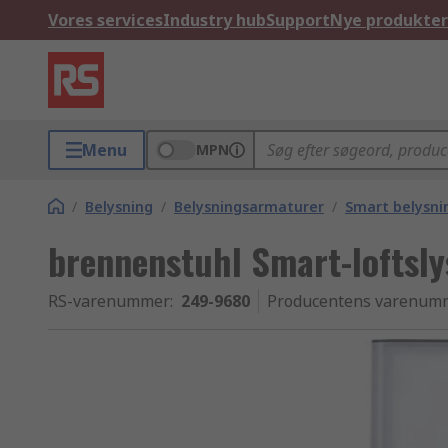
Vores services
Industry hub
Support
Nye produkter
Menu
MPN
/
Belysning
/
Belysningsarmaturer
/
Smart belysni
brennenstuhl Smart-loftsly
RS-varenummer
:
249-9680
Producentens varenum