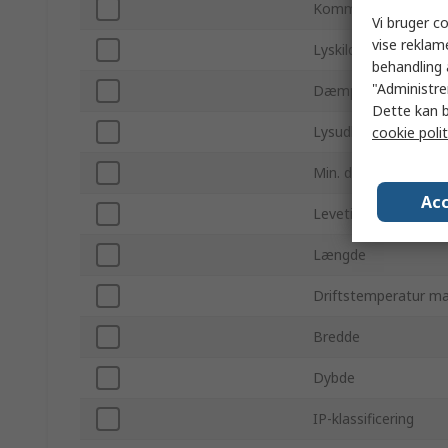
Kommunikationspro
Vi bruger co
vise reklam
Lyskilde medfølger
behandling 
"Administrer
Dæmpbar
Dette kan b
Lysudbytte
cookie polit
Min. driftstemperatu
Acc
Levetid
Længde
Driftstemperatur ma
Bredde
Dybde
IP-klassificering