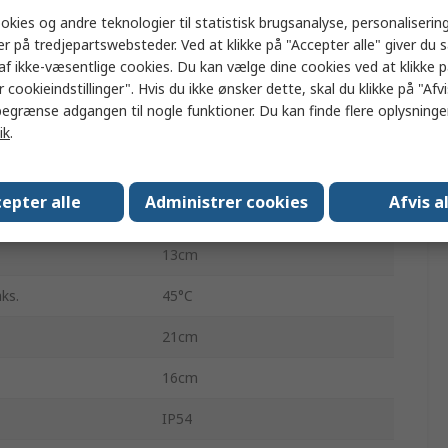
tokol
Wi-Fi
okies og andre teknologier til statistisk brugsanalyse, personalisering
er på tredjepartswebsteder. Ved at klikke på "Accepter alle" giver du 
Ja
af ikke-væsentlige cookies. Du kan vælge dine cookies ved at klikke 
 cookieindstillinger". Hvis du ikke ønsker dette, skal du klikke på "Afvis
Ja
egrænse adgangen til nogle funktioner. Du kan finde flere oplysninger
120Lm/W
ik
.
r
-20°C
epter alle
Administrer cookies
Afvis a
20000h
13cm
ks.
45°C
21cm
16cm
IP54