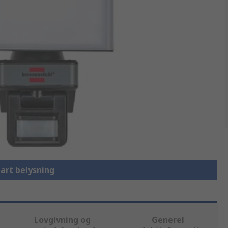
mart belysning
Lovgivning og
Generel