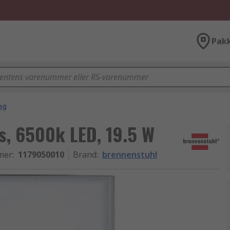
Pak
ng
s, 6500k LED, 19.5 W
mer
:
1179050010
Brand
:
brennenstuhl