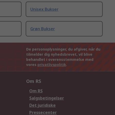
Unisex Bukser
Grøn Bukser
De personoplysninger, du afgiver, når du
tilmelder dig nyhedsbrevet, vil blive
behandlet i overensstemmelse med
vores
privatlivspolitik
.
Om RS
Om RS
Salgsbetingelser
Det juridiske
Pressecenter