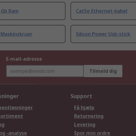
8 Gb Ram
Cat5e Ethernet-kabel
 Maskinskruer
Silicon Power Usb-stick
E-mail-adresse
Tilmeld dig
sninger
Support
entløsninger
Få hjælp
sortiment
Returnering
ng
Levering
og -analyse
Spor min ordre