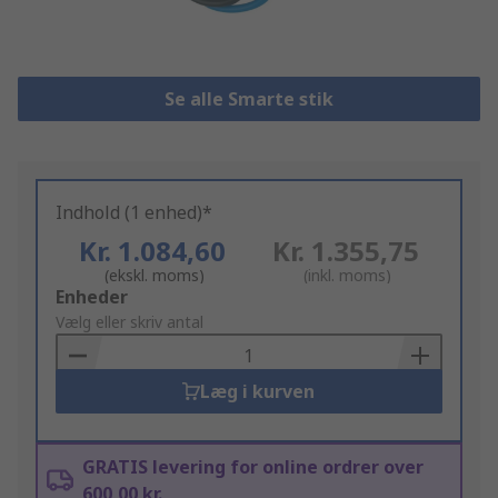
Se alle Smarte stik
Indhold (1 enhed)*
Kr. 1.084,60
Kr. 1.355,75
(ekskl. moms)
(inkl. moms)
Add
Enheder
to
Vælg eller skriv antal
Basket
Læg i kurven
GRATIS levering for online ordrer over
600,00 kr.