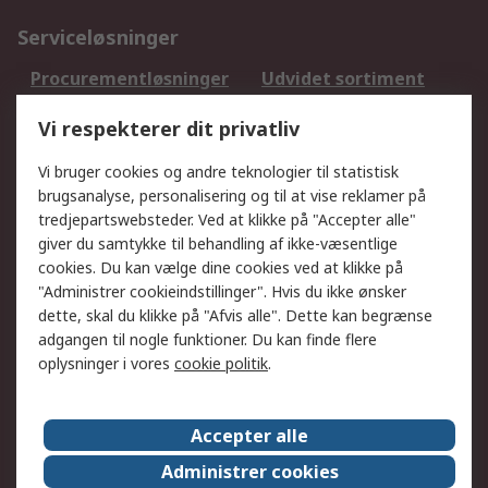
Serviceløsninger
Procurementløsninger
Udvidet sortiment
Kalibrering
Olietest og -analyse
Vi respekterer dit privatliv
DesignSpark
Teknisk Support
Dit lokale salgsteam
Eksportløsninger
Vi bruger cookies og andre teknologier til statistisk
brugsanalyse, personalisering og til at vise reklamer på
tredjepartswebsteder. Ved at klikke på "Accepter alle"
Support
giver du samtykke til behandling af ikke-væsentlige
Få hjælp
Returnering
cookies. Du kan vælge dine cookies ved at klikke på
"Administrer cookieindstillinger". Hvis du ikke ønsker
Levering
Spor min ordre
dette, skal du klikke på "Afvis alle". Dette kan begrænse
Fakturakopi
Betalingsmuligheder
adgangen til nogle funktioner. Du kan finde flere
Fordele med Mit RS
Okdo
oplysninger i vores
cookie politik
.
Om RS
Accepter alle
Om RS
Salgsbetingelser
Administrer cookies
Det juridiske
Pressecenter