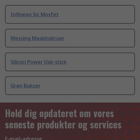
Infineon Sic Mosfet
Messing Maskinskruer
Silicon Power Usb-stick
Grøn Bukser
Hold dig opdateret om vores
seneste produkter og services
E-mail-adresse