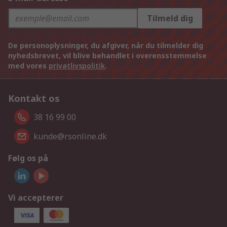
Tilmeld dig
De personoplysninger, du afgiver, når du tilmelder dig
nyhedsbrevet, vil blive behandlet i overensstemmelse
med vores
privatlivspolitik
.
Kontakt os
38 16 99 00
kunde@rsonline.dk
Følg os på
Vi accepterer