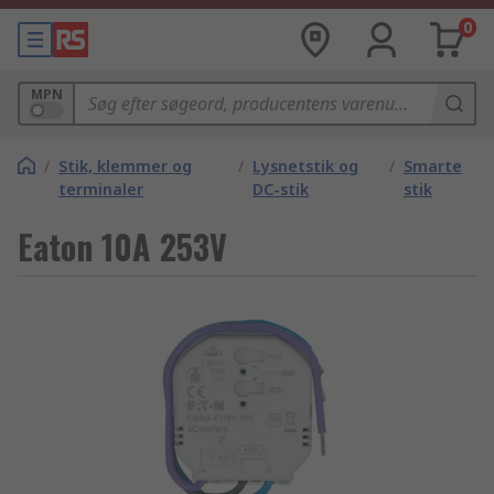
0
MPN
/
Stik, klemmer og
/
Lysnetstik og
/
Smarte
terminaler
DC-stik
stik
Eaton 10A 253V