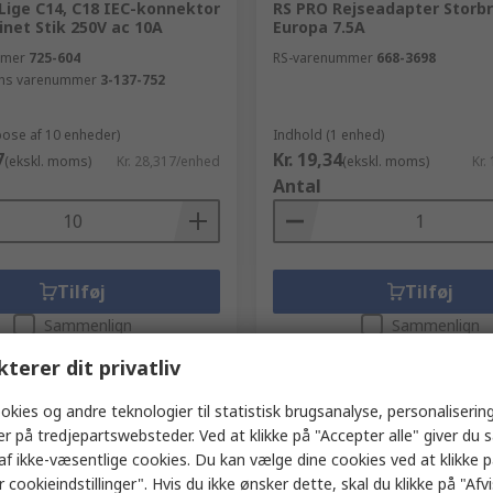
Lige C14, C18 IEC-konnektor
RS PRO Rejseadapter Storbr
net Stik 250V ac 10A
Europa 7.5A
mmer
725-604
RS-varenummer
668-3698
ns varenummer
3-137-752
pose af 10 enheder)
Indhold (1 enhed)
7
Kr. 19,34
(ekskl. moms)
Kr. 28,317/enhed
(ekskl. moms)
Kr.
Antal
Tilføj
Tilføj
Sammenlign
Sammenlign
kterer dit privatliv
okies og andre teknologier til statistisk brugsanalyse, personalisering
er på tredjepartswebsteder. Ved at klikke på "Accepter alle" giver du 
af ikke-væsentlige cookies. Du kan vælge dine cookies ved at klikke 
 cookieindstillinger". Hvis du ikke ønsker dette, skal du klikke på "Afvis