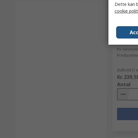
Dette kan b
cookie polit
På lag
Hama Typ
Acc
6 udtag, 
Overspæn
RS-varenu
Producente
Indhold (1 
Kr. 239,5
Antal