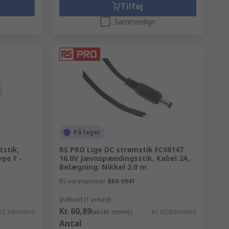
Tilføj
Sammenlign
På lager
tstik,
RS PRO Lige DC strømstik FC68147
ype F -
16.0V Jævnspændingsstik, Kabel 2A,
Belægning: Nikkel 2.0 m
RS-varenummer
884-0941
Indhold (1 enhed)
Kr. 60,89
 23,34/enhed
(ekskl. moms)
Kr. 60,89/enhed
Antal