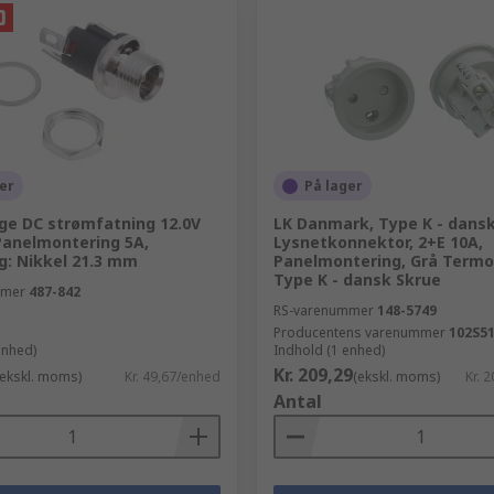
er
På lager
ige DC strømfatning 12.0V
LK Danmark, Type K - dans
Panelmontering 5A,
Lysnetkonnektor, 2+E 10A,
g: Nikkel 21.3 mm
Panelmontering, Grå Termo
Type K - dansk Skrue
mmer
487-842
RS-varenummer
148-5749
Producentens varenummer
102S5
enhed)
Indhold (1 enhed)
Kr. 209,29
(ekskl. moms)
Kr. 49,67/enhed
(ekskl. moms)
Kr. 
Antal