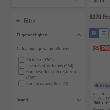
(RCD)
6370 Pro
Filtre
Tilgængelighed
4 tilgængelige valgmuligheder
På lager (3788)
Leveres efter behov (964)
Kan bestilles som restordre
(1082)
Kan forudbestilles (23)
På lag
RS PRO L
CLB-JL 12
Brand
Nikkel 9
RS-varenu