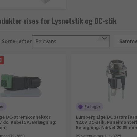
dukter vises for Lysnetstik og DC-stik
Sorter efter
Relevans
Sammen
er
På lager
ige DC-strømkonnektor
Lumberg Lige DC strømfatn
V dc, Kabel 5A, Belægning:
12.0V DC-stik, Panelmonteri
 mm
Belægning: Nikkel 20.85 m
mmer
179-2860
RS-varenummer
111-3725