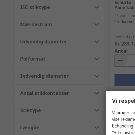
Schurter 
IEC-stiktype
Panelkabi
RS-varenu
Producente
Mærkestrøm
Indhold (1 
Udvendig diameter
Kr. 283,1
Antal
Polformat
Indvendig diameter
Antal stikkontakter
Vi respe
Stiktype
Vi bruger co
vise reklam
behandling 
Længde
"Administrer