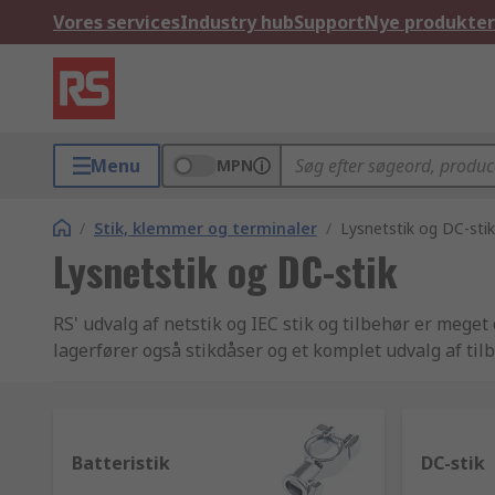
Vores services
Industry hub
Support
Nye produkter
Menu
MPN
/
Stik, klemmer og terminaler
/
Lysnetstik og DC-stik
Lysnetstik og DC-stik
RS' udvalg af netstik og IEC stik og tilbehør er meget
lagerfører også stikdåser og et komplet udvalg af til
Batteristik
DC-stik