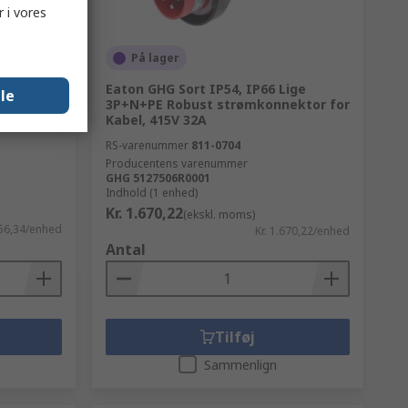
 i vores
På lager
konnektor
Eaton GHG Sort IP54, IP66 Lige
lle
3P+N+PE Robust strømkonnektor for
Kabel, 415V 32A
RS-varenummer
811-0704
Producentens varenummer
GHG 5127506R0001
Indhold (1 enhed)
Kr. 1.670,22
(ekskl. moms)
 56,34/enhed
Kr. 1.670,22/enhed
Antal
Tilføj
Sammenlign