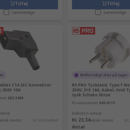
Tilføj
Tilføj
Sammenlign
Sammenlign
er
Midlertidigt ikke på lager
inklet C14 IEC-konnektor
RS PRO Tyskland, Type F Ne
k 250V 10A
250V, 2+E 16A, Kabel, Hvid T
tysk Schuko Skrue
mmer
282-5488
RS-varenummer
849-6115
enhed)
Indhold (1 enhed)
Kr. 23,34
(ekskl. moms)
Kr. 56,34/enhed
(ekskl. moms)
Kr.
Antal