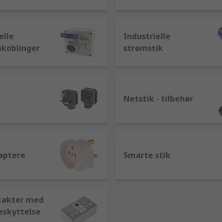
elle
Industrielle
koblinger
strømstik
Netstik - tilbehør
aptere
Smarte stik
takter med
eskyttelse