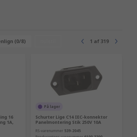
lign (0/8)
nulstil
1
af
319
På lager
ing 16
Schurter Lige C14 IEC-konnektor
ng 1A,
Panelmontering Stik 250V 10A
m
RS-varenummer
539-2045
Producentens varenummer
6100.3300