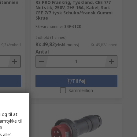
itannien
RS PRO Frankrig, Tyskland, CEE 7/7
Netstik, 250V, 2+E 16A, Kabel, Sort
CEE 7/7 tysk Schuko/fransk Gummi
Skrue
RS-varenummer
849-6128
Indhold (1 enhed)
Kr. 49,82
 19,34/enhed
(ekskl. moms)
Kr. 49,82/enhed
Antal
Tilføj
Sammenlign
 og til at
samtykke til
på
 alle".