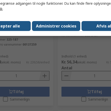
egrænse adgangen til nogle funktioner. Du kan finde flere oplysninger
ik
.
er
På lager
e F Topforlængerstang, m.
RS PRO Retvinklet C14 IEC-
epter alle
Administrer cookies
Afvis a
1.4m kabel, 250V 16A
Kabel Stik 250V 10A
dingsbeskyttelse
RS-varenummer
282-5487
mmer
325-187
ns varenummer
00137259
enhed)
Indhold (1 enhed)
8
Kr. 56,34
(ekskl. moms)
Kr. 239,58/enhed
(ekskl. moms)
Kr.
Antal
Tilføj
Tilføj
Sammenlign
Sammenlign