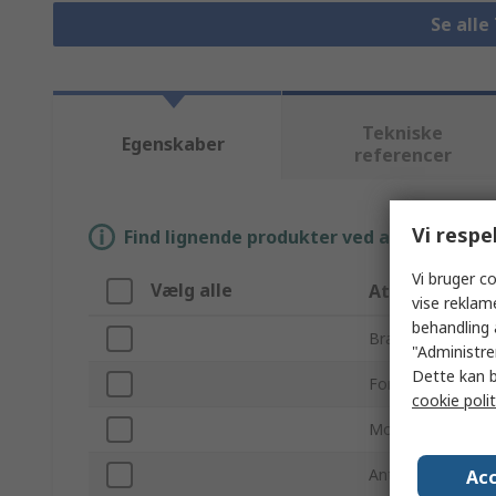
Se alle
Tekniske
Egenskaber
referencer
Vi respe
Find lignende produkter ved at vælge én el
Vi bruger co
Vælg alle
Attribut
vise reklam
behandling 
Brand
"Administrer
Dette kan b
Forsyningsspænd
cookie polit
Monteringstype
Antal timerfunkti
Acc