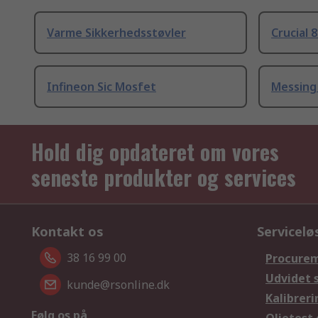
Varme Sikkerhedsstøvler
Crucial 
Infineon Sic Mosfet
Messing
Hold dig opdateret om vores
seneste produkter og services
Kontakt os
Servicelø
38 16 99 00
Procurem
Udvidet 
kunde@rsonline.dk
Kalibreri
Følg os på