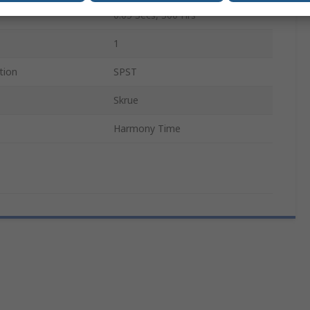
0.05 Secs, 300 Hrs
1
tion
SPST
Skrue
Harmony Time