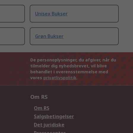
Unisex Bukser
Grøn Bukser
De personoplysninger, du afgiver, når du
tilmelder dig nyhedsbrevet, vil blive
behandlet i overensstemmelse med
vores
privatlivspolitik
.
Om RS
Om RS
Salgsbetingelser
Det juridiske