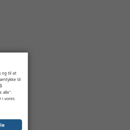
 og til at
samtykke til
på
 alle".
 i vores
lle