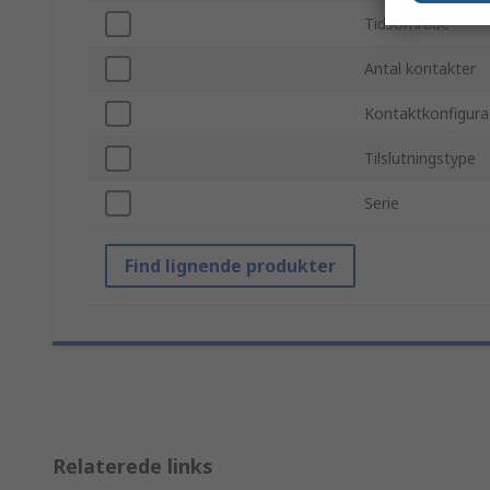
Tidsområde
Antal kontakter
Kontaktkonfigura
Tilslutningstype
Serie
Find lignende produkter
Relaterede links