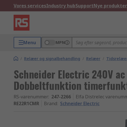
Vores services
Industry hub
Support
Nye produkter
Menu
MPN
/
Relæer og signalbehandling
/
Relæer
/
Tidsrelæe
Schneider Electric 240V ac
Dobbeltfunktion timerfunk
RS-varenummer
:
247-2266
Elfa Distrelec varenum
RE22R1CMR
Brand
:
Schneider Electric