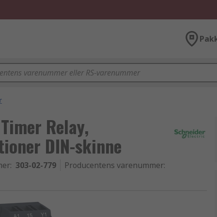
Pak
r
 Timer Relay,
tioner DIN-skinne
mer
:
303-02-779
Producentens varenummer
: