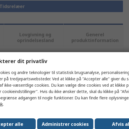
 Tidsrelæer
Lovgivning og
Generel
oprindelsesland
produktinformation
kterer dit privatliv
ler flere attributter.
okies og andre teknologier til statistisk brugsanalyse, personalisering
Værdi
er på tredjepartswebsteder. Ved at klikke på "Accepter alle" giver du 
af ikke-væsentlige cookies. Du kan vælge dine cookies ved at klikke 
Schneider Electric
 cookieindstillinger". Hvis du ikke ønsker dette, skal du klikke på "Afvis
egrænse adgangen til nogle funktioner. Du kan finde flere oplysninger
ing
240V ac
ik
.
DIN-skinne
oner
Dobbeltfunktion
epter alle
Administrer cookies
Afvis a