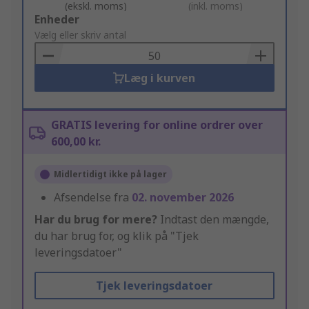
(ekskl. moms)
(inkl. moms)
Add
Enheder
to
Vælg eller skriv antal
Basket
Læg i kurven
GRATIS levering for online ordrer over
600,00 kr.
Midlertidigt ikke på lager
Afsendelse fra
02. november 2026
Har du brug for mere?
Indtast den mængde,
du har brug for, og klik på "Tjek
leveringsdatoer"
Tjek leveringsdatoer