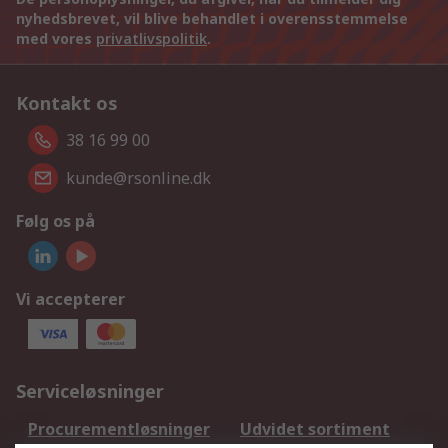
nyhedsbrevet, vil blive behandlet i overensstemmelse
med vores
privatlivspolitik
.
Kontakt os
38 16 99 00
kunde@rsonline.dk
Følg os på
Vi accepterer
Serviceløsninger
Procurementløsninger
Udvidet sortiment