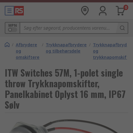
0
MPN
/
Afbrydere
/
Trykknapafbrydere
/
Trykknapafbryder
og
og tilbehørsdele
og
omskiftere
trykknapomskifte
ITW Switches 57M, 1-polet single
throw Trykknapomskifter,
Panelkabinet Oplyst 16 mm, IP67
Sølv