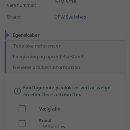
57M 511R
varenummer
:
Brand
:
ITW Switches
Egenskaber
Tekniske referencer
Lovgivning og oprindelsesland
Generel produktinformation
Find lignende produkter ved at vælge
én eller flere attributter.
Vælg alle
Brand
ITW Switches