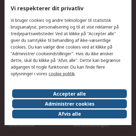
Kalibrering
Olietest og -analyse
Vi respekterer dit privatliv
DesignSpark
Teknisk Support
Dit lokale salgsteam
Eksportløsninger
Vi bruger cookies og andre teknologier til statistisk
brugsanalyse, personalisering og til at vise reklamer på
tredjepartswebsteder. Ved at klikke på "Accepter alle"
Support
giver du samtykke til behandling af ikke-væsentlige
Få hjælp
Returnering
cookies. Du kan vælge dine cookies ved at klikke på
"Administrer cookieindstillinger". Hvis du ikke ønsker
Levering
Spor min ordre
dette, skal du klikke på "Afvis alle". Dette kan begrænse
Fakturakopi
Betalingsmuligheder
adgangen til nogle funktioner. Du kan finde flere
Fordele med Mit RS
Okdo
oplysninger i vores
cookie politik
.
Om RS
Accepter alle
Om RS
Salgsbetingelser
Administrer cookies
Det juridiske
Pressecenter
Afvis alle
Job hos RS
ESG
Worldwide
Certificeringer