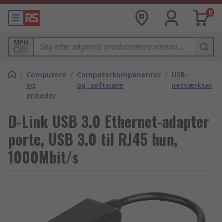
0
MPN
/
Computere
/
Computerkomponenter
/
USB-
og
og -software
netværksadap
enheder
D-Link USB 3.0 Ethernet-adapter
porte, USB 3.0 til RJ45 hun,
1000Mbit/s