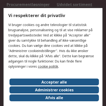
Procurementløsninger
Udvidet sortiment
Kalibrering
Olietest og -analyse
Vi respekterer dit privatliv
DesignSpark
Teknisk Support
Dit lokale salgsteam
Eksportløsninger
Vi bruger cookies og andre teknologier til statistisk
brugsanalyse, personalisering og til at vise reklamer på
tredjepartswebsteder. Ved at klikke på "Accepter alle"
Support
giver du samtykke til behandling af ikke-væsentlige
Få hjælp
Returnering
cookies. Du kan vælge dine cookies ved at klikke på
"Administrer cookieindstillinger". Hvis du ikke ønsker
Levering
Spor min ordre
dette, skal du klikke på "Afvis alle". Dette kan begrænse
Fakturakopi
Betalingsmuligheder
adgangen til nogle funktioner. Du kan finde flere
Fordele med Mit RS
Okdo
oplysninger i vores
cookie politik
.
Om RS
Accepter alle
Om RS
Salgsbetingelser
Administrer cookies
Det juridiske
Pressecenter
Afvis alle
Job hos RS
ESG
Worldwide
Certificeringer