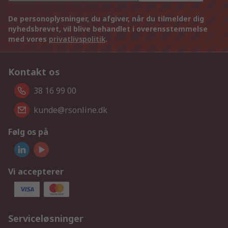
De personoplysninger, du afgiver, når du tilmelder dig
nyhedsbrevet, vil blive behandlet i overensstemmelse
med vores
privatlivspolitik
.
Kontakt os
38 16 99 00
kunde@rsonline.dk
Følg os på
Vi accepterer
Serviceløsninger