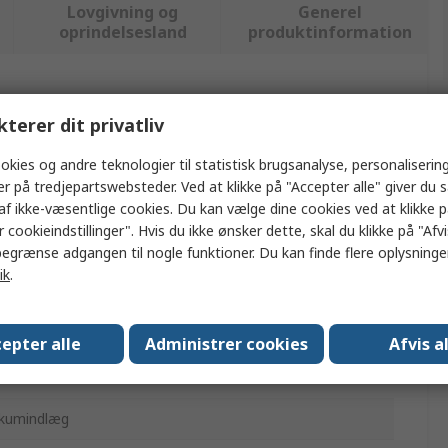
Lovgivning og
Generel
oprindelsesland
produktinformation
ler flere attributter.
kterer dit privatliv
ærdi
okies og andre teknologier til statistisk brugsanalyse, personalisering
er på tredjepartswebsteder. Ved at klikke på "Accepter alle" giver du 
acom
af ikke-væsentlige cookies. Du kan vælge dine cookies ved at klikke 
 cookieindstillinger". Hvis du ikke ønsker dette, skal du klikke på "Afvis
ærktøjssæt
egrænse adgangen til nogle funktioner. Du kan finde flere oplysninger
ik
.
ærktøj til biler
acom 2020 138-delt sæt med vedligeholdelsesværktøj til
iler
epter alle
Administrer cookies
Afvis a
38
kumindlæg