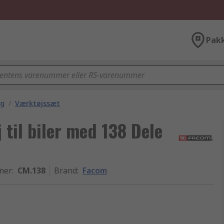
Pak
ng
/
Værktøjssæt
til biler med 138 Dele
mer
:
CM.138
Brand
:
Facom