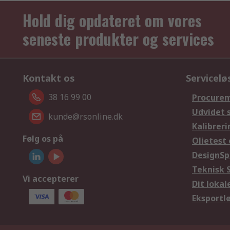
Hold dig opdateret om vores
seneste produkter og services
Kontakt os
Servicelø
38 16 99 00
Procurem
Udvidet 
kunde@rsonline.dk
Kalibreri
Følg os på
Olietest 
DesignSp
Teknisk 
Vi accepterer
Dit loka
Eksportl