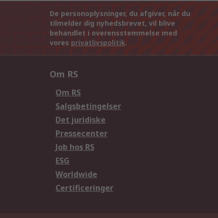
De personoplysninger, du afgiver, når du
tilmelder dig nyhedsbrevet, vil blive
behandlet i overensstemmelse med
vores
privatlivspolitik
.
Om RS
Om RS
Salgsbetingelser
Det juridiske
Pressecenter
Job hos RS
ESG
Worldwide
Certificeringer