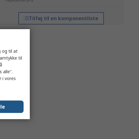
*Vejledende pris
Tilføj til en komponentliste
 og til at
samtykke til
på
 alle".
 i vores
lle