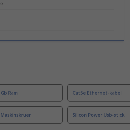
o
8 Gb Ram
Cat5e Ethernet-kabel
 Maskinskruer
Silicon Power Usb-stick