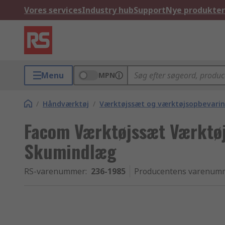
Vores services
Industry hub
Support
Nye produkter
Menu
MPN
/
Håndværktøj
/
Værktøjssæt og værktøjsopbevari
Facom Værktøjssæt Værktøj 
Skumindlæg
RS-varenummer
:
236-1985
Producentens varenum