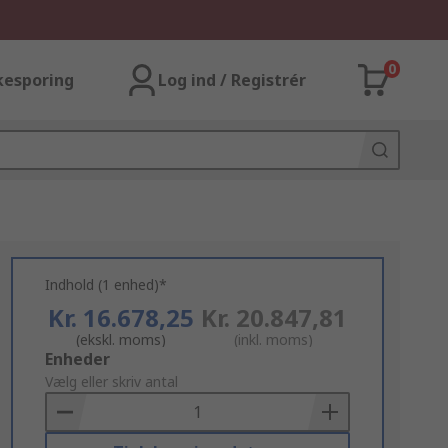
0
kesporing
Log ind / Registrér
Indhold (1 enhed)*
Kr. 16.678,25
Kr. 20.847,81
(ekskl. moms)
(inkl. moms)
Add
Enheder
to
Vælg eller skriv antal
Basket