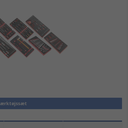
 Værktøjssæt