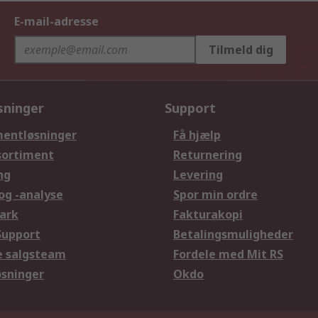
E-mail-adresse
Tilmeld dig
sninger
Support
entløsninger
Få hjælp
sortiment
Returnering
ng
Levering
og -analyse
Spor min ordre
ark
Fakturakopi
Support
Betalingsmuligheder
le salgsteam
Fordele med Mit RS
øsninger
Okdo