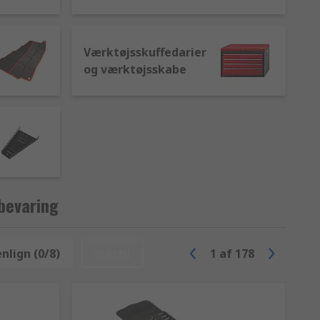
Værktøjsskuffedarier
og værktøjsskabe
bevaring
lign (0/8)
nulstil
1
af
178