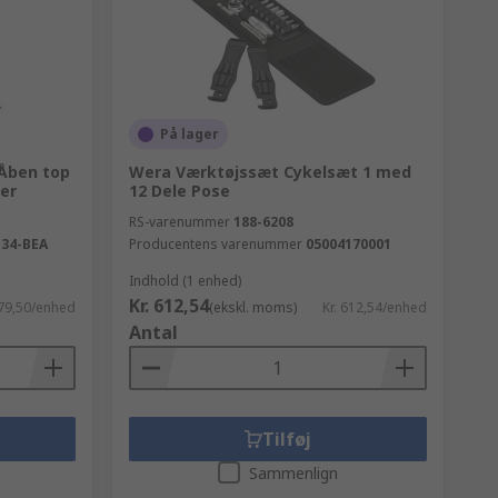
På lager
 Åben top
Wera Værktøjssæt Cykelsæt 1 med
er
12 Dele Pose
RS-varenummer
188-6208
-34-BEA
Producentens varenummer
05004170001
Indhold (1 enhed)
Kr. 612,54
279,50/enhed
(ekskl. moms)
Kr. 612,54/enhed
Antal
Tilføj
Sammenlign