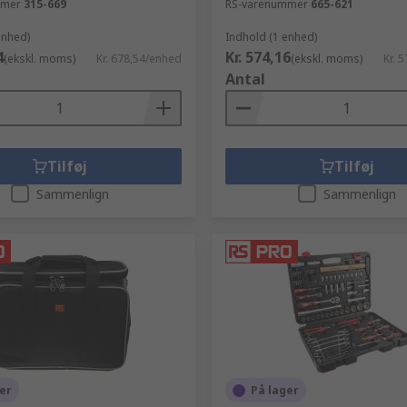
mmer
315-669
RS-varenummer
665-621
enhed)
Indhold (1 enhed)
4
Kr. 574,16
(ekskl. moms)
Kr. 678,54/enhed
(ekskl. moms)
Kr. 
Antal
Tilføj
Tilføj
Sammenlign
Sammenlign
er
På lager