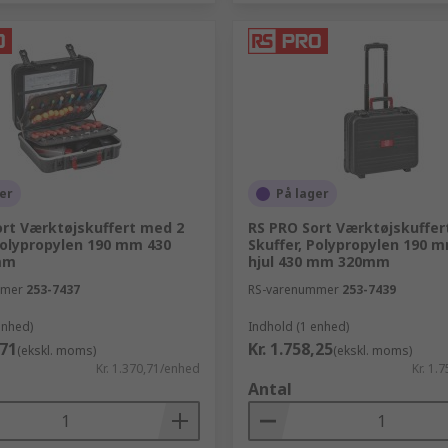
er
På lager
ort Værktøjskuffert med 2
RS PRO Sort Værktøjskuffer
Polypropylen 190 mm 430
Skuffer, Polypropylen 190 
mm
hjul 430 mm 320mm
mmer
253-7437
RS-varenummer
253-7439
enhed)
Indhold (1 enhed)
,71
Kr. 1.758,25
(ekskl. moms)
(ekskl. moms)
Kr. 1.370,71/enhed
Kr. 1.
Antal