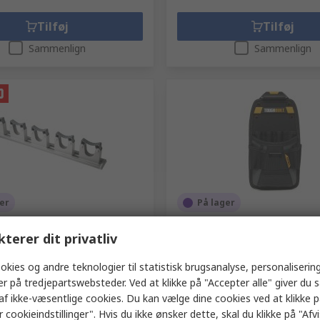
Tilføj
Tilføj
Sammenlign
Sammenlign
er
På lager
luminium Fleksibel
Toughbuilt Industries Åben
kterer dit privatliv
holder, Værktøjsskinne
Værktøjstaske Etui, 11 lom
mmer
539-369
RS-varenummer
763-608
okies og andre teknologier til statistisk brugsanalyse, personalisering
Producentens varenummer
TB-CT
er på tredjepartswebsteder. Ved at klikke på "Accepter alle" giver du 
enhed)
Indhold (1 enhed)
af ikke-væsentlige cookies. Du kan vælge dine cookies ved at klikke 
4
Kr. 148,02
 cookieindstillinger". Hvis du ikke ønsker dette, skal du klikke på "Afvis
(ekskl. moms)
Kr. 380,04/enhed
(ekskl. moms)
Kr. 