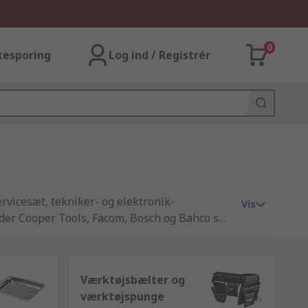
0
kesporing
Log ind / Registrér
ervicesæt, tekniker- og elektronik-
Vis
under Cooper Tools, Facom, Bosch og Bahco så
f løsninger til værktøjsopbevaring, herunder
Værktøjsbælter og
værktøjspunge