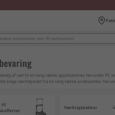
Pak
bevaring
udvalg af sæt til en lang række applikationer, herunder PC s
r alle slags værktøjssæt fra en lang række producenter, her
 værktøjssæt. I dette afsnit fnder du også et stort udvalg a
 til
Værktøjsbakker
skufferter