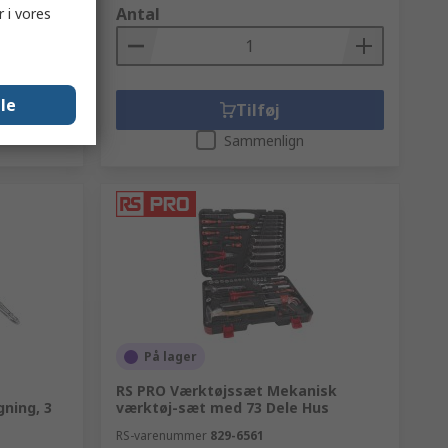
Antal
 i vores
lle
Tilføj
Sammenlign
På lager
RS PRO Værktøjssæt Mekanisk
ning, 3
værktøj-sæt med 73 Dele Hus
RS-varenummer
829-6561