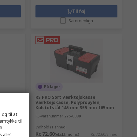
Tilføj
Sammenlign
På lager
 top
RS PRO Sort Værktøjskasse,
mer
Værktøjskasse, Polypropylen,
Kulstofstål 145 mm 355 mm 165mm
 og til at
RS-varenummer
275-0038
-22-BEA
samtykke til
Indhold (1 enhed)
på
Kr. 72,60
 alle".
148,02/enhed
(ekskl. moms)
Kr. 72,60/enhed