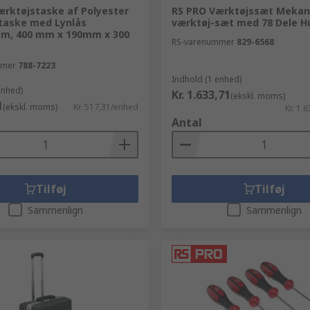
ærktøjstaske af Polyester
RS PRO Værktøjssæt Mekan
taske med Lynlås
værktøj-sæt med 78 Dele H
em, 400 mm x 190mm x 300
RS-varenummer
829-6568
mmer
788-7223
Indhold (1 enhed)
enhed)
Kr. 1.633,71
(ekskl. moms)
1
(ekskl. moms)
Kr. 517,31/enhed
Kr. 1.
Antal
Tilføj
Tilføj
Sammenlign
Sammenlign