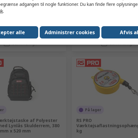
Antal
egrænse adgangen til nogle funktioner. Du kan finde flere oplysninger
ik
.
epter alle
Administrer cookies
Afvis a
Tilføj
Tilføj
Sammenlign
Sammenlign
er
På lager
ærktøjstaske af Polyester
RS PRO
ed Lynlås Skulderrem, 380
Værktøjsaflastningsophæng
0mm x 520 mm
kg