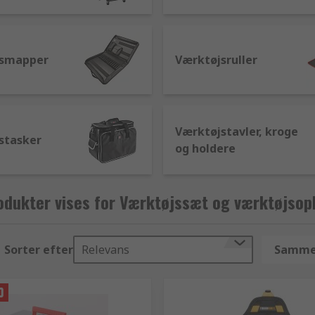
jsmapper
Værktøjsruller
Værktøjstavler, kroge
stasker
og holdere
odukter vises for Værktøjssæt og værktøjsop
Sorter efter
Relevans
Sammen