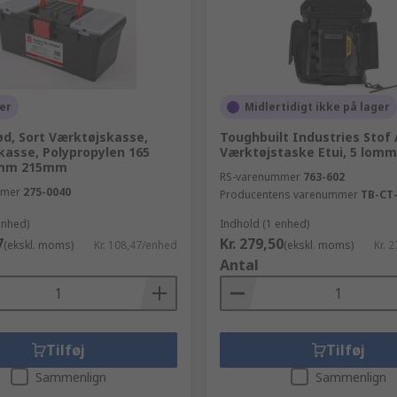
er
Midlertidigt ikke på lager
ød, Sort Værktøjskasse,
Toughbuilt Industries Stof
kasse, Polypropylen 165
Værktøjstaske Etui, 5 lomm
mm 215mm
RS-varenummer
763-602
mmer
275-0040
Producentens varenummer
TB-CT
enhed)
Indhold (1 enhed)
7
Kr. 279,50
(ekskl. moms)
Kr. 108,47/enhed
(ekskl. moms)
Kr. 
Antal
Tilføj
Tilføj
Sammenlign
Sammenlign