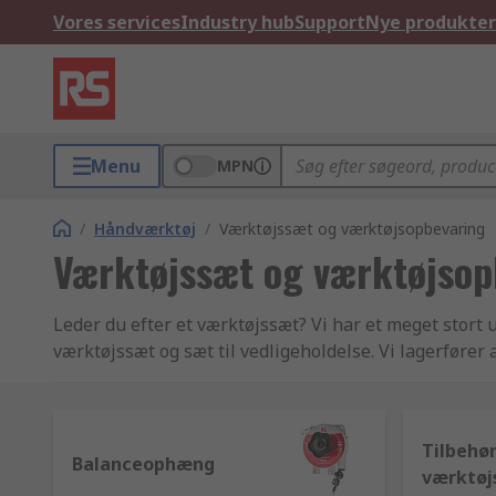
Vores services
Industry hub
Support
Nye produkter
Menu
MPN
/
Håndværktøj
/
Værktøjssæt og værktøjsopbevaring
Værktøjssæt og værktøjsop
Leder du efter et værktøjssæt? Vi har et meget stort 
værktøjssæt og sæt til vedligeholdelse. Vi lagerføre
vel som et stort udvalg af vores egne RS Pro brandede
værktøjsrullemapper, værktøjsbakker og -kasser
Tilbehør
Balanceophæng
værktøj