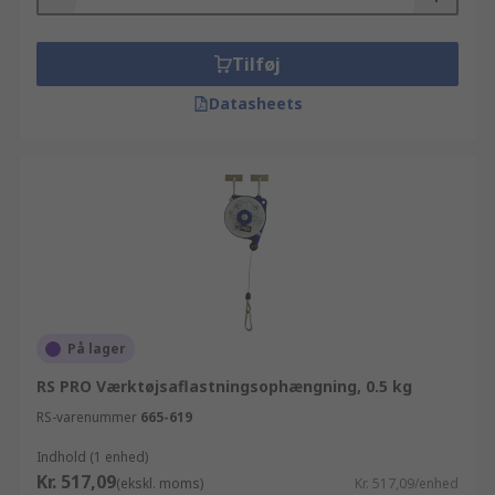
funktionelle, hverdags-artikler fra vores RS
Essentials linje.
Tilføj
Datasheets
På lager
RS PRO Værktøjsaflastningsophængning, 0.5 kg
RS-varenummer
665-619
Indhold (1 enhed)
Kr. 517,09
(ekskl. moms)
Kr. 517,09/enhed