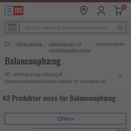
0
MPN
/
Håndværktøj
/
Værktøjssæt og
/
Balanceophæng
værktøjsopbevaring
Balanceophæng
RS' uforlignelige udvalg af
elektronikkomponenter består af tusindvis af
Værktøj produkter, der inkluderer
Trykluftværktøj, Svejsning og slaglodning -
42 Produkter vises for Balanceophæng
værktøj og Værktøjs-vægtudlignere - balancerede
ophæng komponenter. Vi har de bedste Værktøjs-
vægtudlignere - balancerede ophæng produkter
Filtre
samt de bedste muligheder for levering fra lager
i branchen. Vi tilbyder tusindvis af industri-