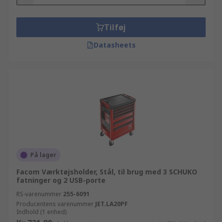
og til de mere basale, men funktionelle,
hverdags-artikler fra vores RS Essentials linje.
Som Europas førende leverandør af Mekaniske
Tilføj
produkter og værktøj, er alle vores
Datasheets
Værktøjskuffert - tilbehør produkter fremskaffet
fra de mest respekterede producenter i branchen
eller produceret af RS selv, som del af vores RS
Essentials udvalg. Vi går op i kundetilfredshed, og
gør alt hvad vi kan for at din bestilling leveres
dagen efter at du har bestilt online.
På lager
Facom Værktøjsholder, Stål, til brug med 3 SCHUKO
fatninger og 2 USB-porte
RS-varenummer
255-6091
Producentens varenummer
JET.LA20PF
Indhold (1 enhed)