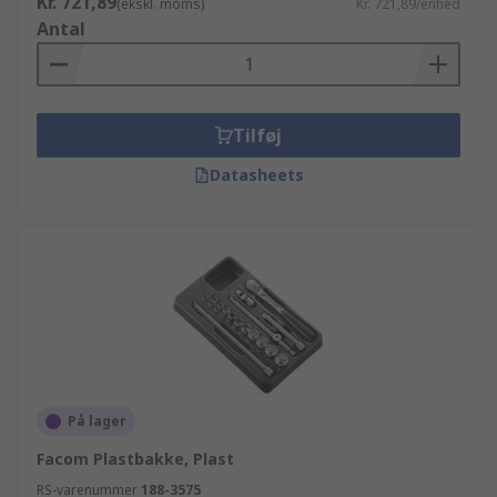
Kr. 721,89
(ekskl. moms)
Kr. 721,89/enhed
Antal
Tilføj
Datasheets
På lager
Facom Plastbakke, Plast
RS-varenummer
188-3575