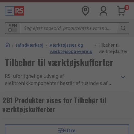
0
MPN
/
Håndværktøj
/
Værktøjssæt og
/
Tilbehør til
værktøjsopbevaring
værktøjskufferter
Tilbehør til værktøjskufferter
RS' uforlignelige udvalg af
elektronikkomponenter består af tusindvis af
Værktøj produkter, der inkluderer
Trykluftværktøj, Svejsning og slaglodning -
281 Produkter vises for Tilbehør til
værktøj og Værktøjskuffert - tilbehør
værktøjskufferter
komponenter. Vi har de bedste Værktøjskuffert -
tilbehør produkter samt de bedste muligheder
for levering fra lager i branchen. Vi tilbyder
Filtre
tusindvis af industri-godkendte Værktøjssæt og