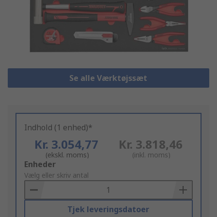
Se alle Værktøjssæt
Indhold (1 enhed)*
Kr. 3.054,77
Kr. 3.818,46
(ekskl. moms)
(inkl. moms)
Add
Enheder
to
Vælg eller skriv antal
Basket
Tjek leveringsdatoer