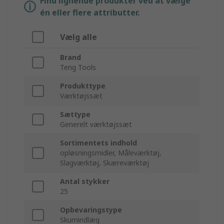
Find lignende produkter ved at vælge
én eller flere attributter.
Vælg alle
Brand
Teng Tools
Produkttype
Værktøjssæt
Sættype
Generelt værktøjssæt
Sortimentets indhold
opløsningsmidler, Måleværktøj,
Slagværktøj, Skæreværktøj
Antal stykker
25
Opbevaringstype
Skumindlæg