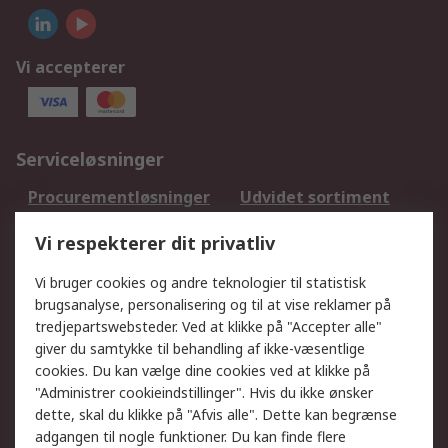
Vi accepterer
Serviceløsninger
Procurementløsninger
Udvidet sortiment
Kalibrering
Olietest og -analyse
Vi respekterer dit privatliv
DesignSpark
Teknisk Support
Dit lokale salgsteam
Eksportløsninger
Vi bruger cookies og andre teknologier til statistisk
brugsanalyse, personalisering og til at vise reklamer på
tredjepartswebsteder. Ved at klikke på "Accepter alle"
Support
giver du samtykke til behandling af ikke-væsentlige
Få hjælp
Returnering
cookies. Du kan vælge dine cookies ved at klikke på
"Administrer cookieindstillinger". Hvis du ikke ønsker
Levering
Spor min ordre
dette, skal du klikke på "Afvis alle". Dette kan begrænse
Fakturakopi
Betalingsmuligheder
adgangen til nogle funktioner. Du kan finde flere