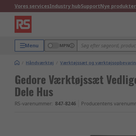
Vores services
Industry hub
Support
Nye produkter
Menu
MPN
/
Håndværktøj
/
Værktøjssæt og værktøjsopbevari
Gedore Værktøjssæt Vedlig
Dele Hus
RS-varenummer
:
847-8246
Producentens varenum