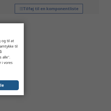
Tilføj til en komponentliste
 og til at
samtykke til
på
 alle".
 i vores
lle