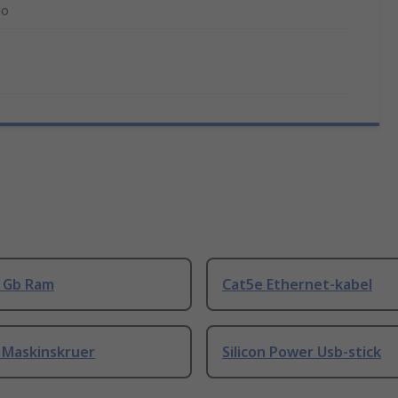
o
8 Gb Ram
Cat5e Ethernet-kabel
 Maskinskruer
Silicon Power Usb-stick