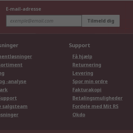
E-mail-adresse
Tilmeld dig
sninger
Support
entløsninger
Få hjælp
sortiment
Returnering
ng
Levering
og -analyse
Spor min ordre
ark
Fakturakopi
Support
Betalingsmuligheder
le salgsteam
Fordele med Mit RS
øsninger
Okdo