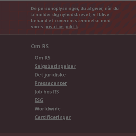
De personoplysninger, du afgiver, når du
tilmelder dig nyhedsbrevet, vil blive
behandlet i overensstemmelse med
vores
privatlivspolitik
.
Om RS
Om RS
Salgsbetingelser
Det juridiske
Pressecenter
Job hos RS
ESG
Worldwide
Certificeringer