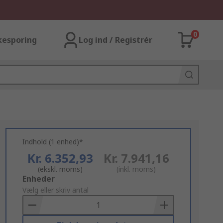
0
kesporing
Log ind / Registrér
Indhold (1 enhed)*
Kr. 6.352,93
Kr. 7.941,16
(ekskl. moms)
(inkl. moms)
Add
Enheder
to
Vælg eller skriv antal
Basket