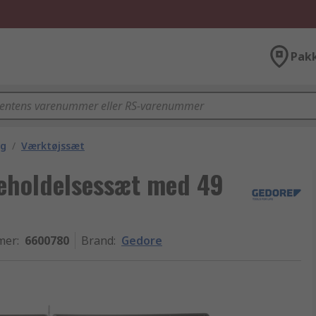
Pak
ng
/
Værktøjssæt
eholdelsessæt med 49
mer
:
6600780
Brand
:
Gedore