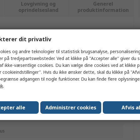
Lovgivning og
Generel
oprindelsesland
produktinformation
ler flere attributter.
kterer dit privatliv
ærdi
okies og andre teknologier til statistisk brugsanalyse, personalisering
er på tredjepartswebsteder. Ved at klikke på "Accepter alle" giver du 
edore
af ikke-væsentlige cookies. Du kan vælge dine cookies ved at klikke 
 cookieindstillinger". Hvis du ikke ønsker dette, skal du klikke på "Afvis
edligeholdelsessæt
egrænse adgangen til nogle funktioner. Du kan finde flere oplysninger
ik
.
ærktøjssæt
old, Hammer, Stempler, Mejsler og stemmejern, Fatning,
kruenøgle
epter alle
Administrer cookies
Afvis a
9
us