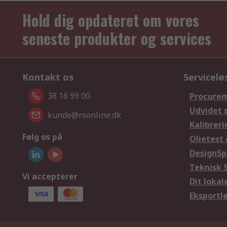
Hold dig opdateret om vores
seneste produkter og services
Kontakt os
Servicelø
38 16 99 00
Procurem
Udvidet 
kunde@rsonline.dk
Kalibreri
Følg os på
Olietest 
DesignSp
Teknisk 
Vi accepterer
Dit loka
Eksportl