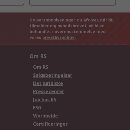
De personoplysninger, du afgiver, når du
tilmelder dig nyhedsbrevet, vil blive
behandlet i overensstemmelse med
vores
privatlivspolitik
.
Om RS
Om RS
Salgsbetingelser
Det juridiske
Pressecenter
Job hos RS
ESG
Worldwide
Certificeringer