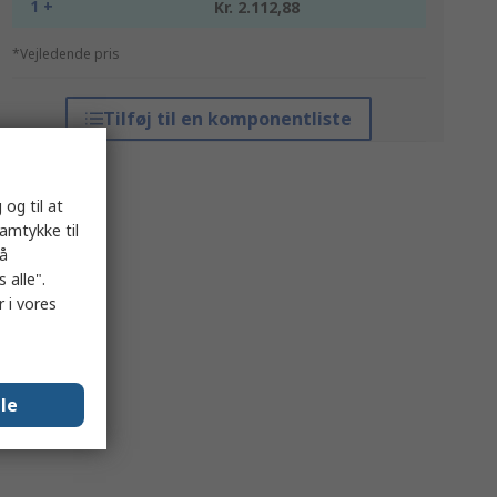
1 +
Kr. 2.112,88
*Vejledende pris
Tilføj til en komponentliste
 og til at
samtykke til
på
 alle".
 i vores
lle