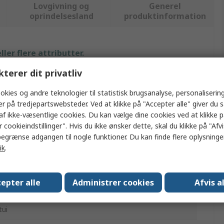
Lovgivning og
Generel
oprindelsesland
produktinformation
ler flere attributter.
kterer dit privatliv
ærdi
okies og andre teknologier til statistisk brugsanalyse, personalisering
era
er på tredjepartswebsteder. Ved at klikke på "Accepter alle" giver du 
af ikke-væsentlige cookies. Du kan vælge dine cookies ved at klikke 
ærktøjssæt
 cookieindstillinger". Hvis du ikke ønsker dette, skal du klikke på "Afvis
egrænse adgangen til nogle funktioner. Du kan finde flere oplysninger
ærktøjssæt til VVS
ik
.
kralde, Fatninger, Nøgler, Bits, Spændingstester,
kruetrækker
epter alle
Administrer cookies
Afvis a
5
tui