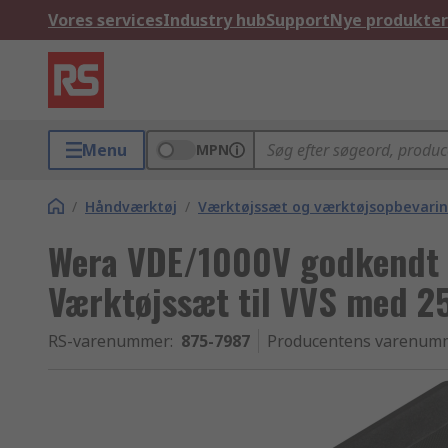
Vores services
Industry hub
Support
Nye produkter
Menu
MPN
/
Håndværktøj
/
Værktøjssæt og værktøjsopbevari
Wera VDE/1000V godkendt 
Værktøjssæt til VVS med 25
RS-varenummer
:
875-7987
Producentens varenum