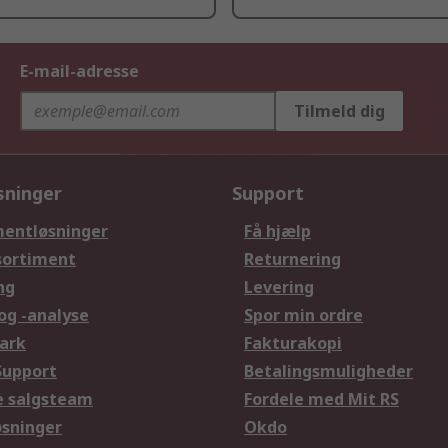
E-mail-adresse
Tilmeld dig
sninger
Support
entløsninger
Få hjælp
sortiment
Returnering
ng
Levering
og -analyse
Spor min ordre
ark
Fakturakopi
Support
Betalingsmuligheder
le salgsteam
Fordele med Mit RS
øsninger
Okdo