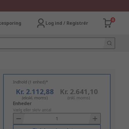
0
kesporing
Log ind / Registrér
Indhold (1 enhed)*
Kr. 2.112,88
Kr. 2.641,10
(ekskl. moms)
(inkl. moms)
Add
Enheder
to
Vælg eller skriv antal
Basket