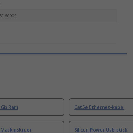
a
EC 60900
8 Gb Ram
Cat5e Ethernet-kabel
 Maskinskruer
Silicon Power Usb-stick