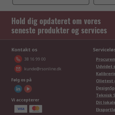
Hold dig opdateret om vores
seneste produkter og services
Kontakt os
Servicelø
38 16 99 00
Procurem
Udvidet 
kunde@rsonline.dk
Kalibreri
Følg os på
Olietest 
DesignSp
Teknisk 
Vi accepterer
Dit loka
Eksportl