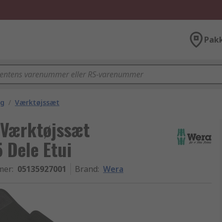
Pak
ng
/
Værktøjssæt
Værktøjssæt
 Dele Etui
mer
:
05135927001
Brand
:
Wera