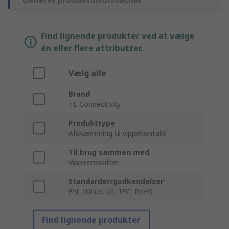
Generel produktinformation
Find lignende produkter ved at vælge
én eller flere attributter.
Vælg alle
Brand
TE Connectivity
Produkttype
Afskærmning til vippekontakt
Til brug sammen med
Vippeomskifter
Standarder/godkendelser
EN, cULus, UL, IEC, RoHS
Find lignende produkter