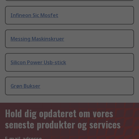
Infineon Sic Mosfet
Messing Maskinskruer
Silicon Power Usb-stick
Grøn Bukser
Hold dig opdateret om vores
seneste produkter og services
E-mail-adresse