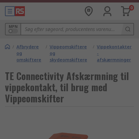
0
MPN
/
Afbrydere
/
Vippeomskiftere
/
Vippekontakter
og
og
-
omskiftere
skydeomskiftere
afskærmninger
TE Connectivity Afskærmning til
vippekontakt, til brug med
Vippeomskifter