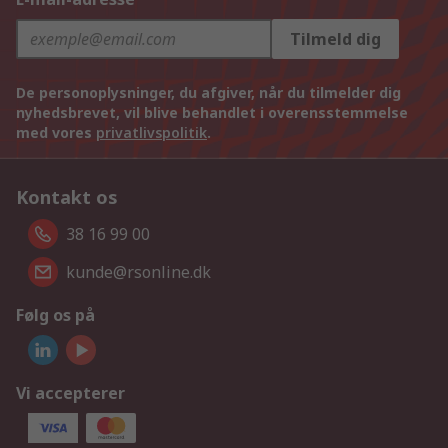
Tilmeld dig
De personoplysninger, du afgiver, når du tilmelder dig
nyhedsbrevet, vil blive behandlet i overensstemmelse
med vores
privatlivspolitik
.
Kontakt os
38 16 99 00
kunde@rsonline.dk
Følg os på
Vi accepterer