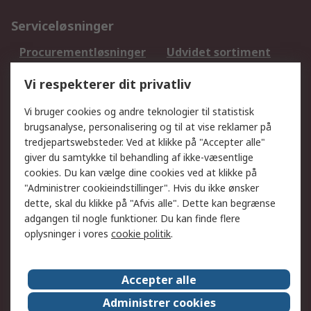
Serviceløsninger
Procurementløsninger
Udvidet sortiment
Kalibrering
Olietest og -analyse
Vi respekterer dit privatliv
DesignSpark
Teknisk Support
Dit lokale salgsteam
Eksportløsninger
Vi bruger cookies og andre teknologier til statistisk
brugsanalyse, personalisering og til at vise reklamer på
tredjepartswebsteder. Ved at klikke på "Accepter alle"
Support
giver du samtykke til behandling af ikke-væsentlige
Få hjælp
Returnering
cookies. Du kan vælge dine cookies ved at klikke på
"Administrer cookieindstillinger". Hvis du ikke ønsker
Levering
Spor min ordre
dette, skal du klikke på "Afvis alle". Dette kan begrænse
Fakturakopi
Betalingsmuligheder
adgangen til nogle funktioner. Du kan finde flere
Fordele med Mit RS
Okdo
oplysninger i vores
cookie politik
.
Om RS
Accepter alle
Om RS
Salgsbetingelser
Administrer cookies
Det juridiske
Pressecenter