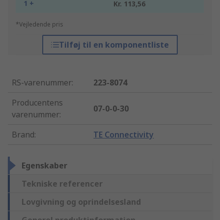
1 +
Kr. 113,56
*Vejledende pris
Tilføj til en komponentliste
RS-varenummer
:
223-8074
Producentens
07-0-0-30
varenummer
:
Brand
:
TE Connectivity
Egenskaber
Tekniske referencer
Lovgivning og oprindelsesland