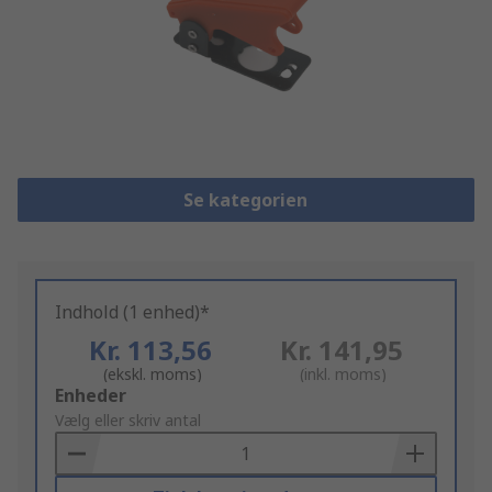
Se kategorien
Indhold (1 enhed)*
Kr. 113,56
Kr. 141,95
(ekskl. moms)
(inkl. moms)
Add
Enheder
to
Vælg eller skriv antal
Basket