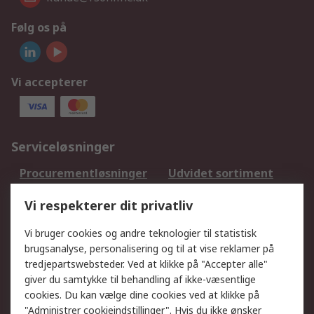
Følg os på
Vi accepterer
Serviceløsninger
Procurementløsninger
Udvidet sortiment
Kalibrering
Olietest og -analyse
Vi respekterer dit privatliv
DesignSpark
Teknisk Support
Dit lokale salgsteam
Eksportløsninger
Vi bruger cookies og andre teknologier til statistisk
brugsanalyse, personalisering og til at vise reklamer på
tredjepartswebsteder. Ved at klikke på "Accepter alle"
Support
giver du samtykke til behandling af ikke-væsentlige
Få hjælp
Returnering
cookies. Du kan vælge dine cookies ved at klikke på
"Administrer cookieindstillinger". Hvis du ikke ønsker
Levering
Spor min ordre