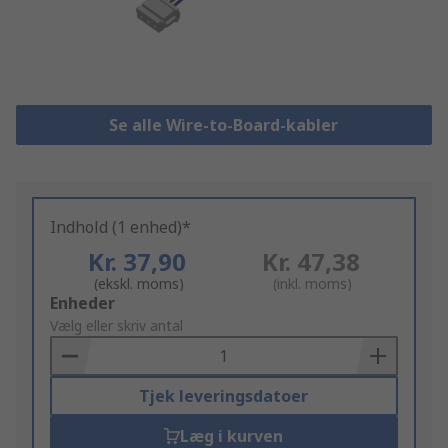
Se alle Wire-to-Board-kabler
Indhold (1 enhed)*
Kr. 37,90
Kr. 47,38
(ekskl. moms)
(inkl. moms)
Add
Enheder
to
Vælg eller skriv antal
Basket
Tjek leveringsdatoer
Læg i kurven