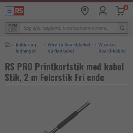
0
MPN
/
Kabler og
/
Wire to Board-kabel
/
Wire-to-
ledninger
og fladkabel
Board-kabler
RS PRO Printkortstik med kabel
Stik, 2 m Følerstik Fri ende