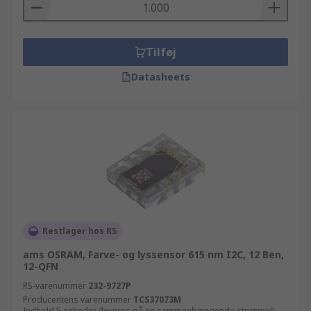
Tilføj
Datasheets
Restlager hos RS
ams OSRAM, Farve- og lyssensor 615 nm I2C, 12 Ben,
12-QFN
RS-varenummer
232-9727P
Producentens varenummer
TCS37073M
Indhold 5 enheder (leveres på en sammenhængende strimmel)