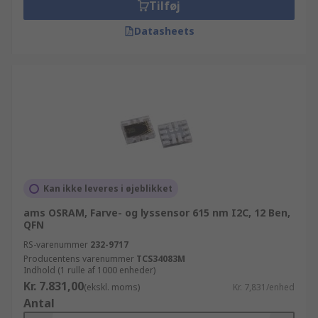
Tilføj
Datasheets
Kan ikke leveres i øjeblikket
ams OSRAM, Farve- og lyssensor 615 nm I2C, 12 Ben,
QFN
RS-varenummer
232-9717
Producentens varenummer
TCS34083M
Indhold (1 rulle af 1000 enheder)
Kr. 7.831,00
(ekskl. moms)
Kr. 7,831/enhed
Antal