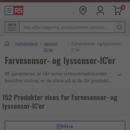
0
MPN
/
Halvledere
/
Sensor
/
Farvesensor- og lyssensor-
IC'er
IC'er
Farvesensor- og lyssensor-IC'er
RS garanterer, at når vores virksomhedskunder
bestiller online, er de sikre på at de får produkter
af den højeste kvalitet, som overholder alle
sikkerhedsstandarder - vores omdømme er
152 Produkter vises for Farvesensor- og
bygget på god kundeservice. Vores udvalg af
lyssensor-IC'er
Farvesensorer og lyssensorer komponenter samt
Sensor IC'er og Halvledere varer er et af de
bedste indenfor branchen. Vi har en super
Filtre
effektiv leveringsservice som sørger for at du får