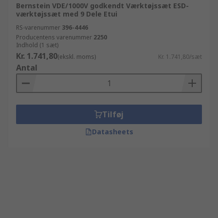
Bernstein VDE/1000V godkendt Værktøjssæt ESD-
værktøjssæt med 9 Dele Etui
RS-varenummer
396-4446
Producentens varenummer
2250
Indhold (1 sæt)
Kr. 1.741,80
(ekskl. moms)
Kr. 1.741,80/sæt
Antal
Tilføj
Datasheets